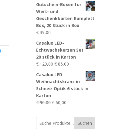
Gutschein-Boxen für
Wert- und
Geschenkkarten Komplett
Box, 20 Stück in Box
€
39,00
Casalux LED-
Echtwachskerzen Set
t
20 stück in Karton
Ursprünglicher
Aktueller
€
129,00
€
85,00
Preis
Preis
Casalux LED
war:
ist:
Weihnachtskranz in
€ 129,00
€ 85,00.
Schnee-Optik 6 stück in
Karton
Ursprünglicher
Aktueller
€
90,00
€
60,00
Preis
Preis
war:
ist:
Suchen
€ 90,00
€ 60,00.