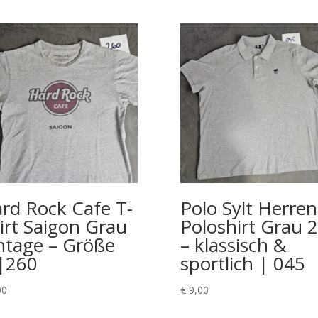
rd Rock Cafe T-
Polo Sylt Herren
irt Saigon Grau
Poloshirt Grau 
ntage – Größe
– klassisch &
|260
sportlich | 045
00
€
9,00