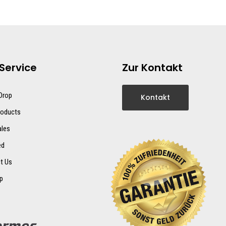
Service
Zur Kontakt
 Drop
Kontakt
oducts
ales
ed
t Us
p