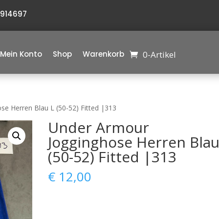
6914697
0-Artikel
Mein Konto
Shop
Warenkorb
e Herren Blau L (50-52) Fitted |313
Under Armour
Jogginghose Herren Blau
(50-52) Fitted |313
€
12,00