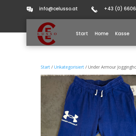
info@celusso.at
+43 (0) 660
Start
Home
Kasse
Start
/
Unkategorisiert
/ Under Armour Jogginghos