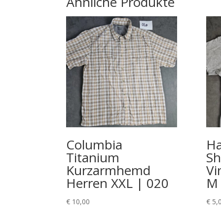
Ähnliche Produkte
Columbia
Ha
Titanium
Sh
Kurzarmhemd
Vi
Herren XXL | 020
M
€
10,00
€
5,