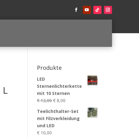
Produkte
LED
Sternenlichterkette
 L
mit 10 Sternen
Ursprünglicher
Aktueller
€
12,00
€
8,00
Preis
Preis
Teelichthalter-Set
war:
ist:
mit Filzverkleidung
€ 12,00
€ 8,00.
und LED
€
10,00