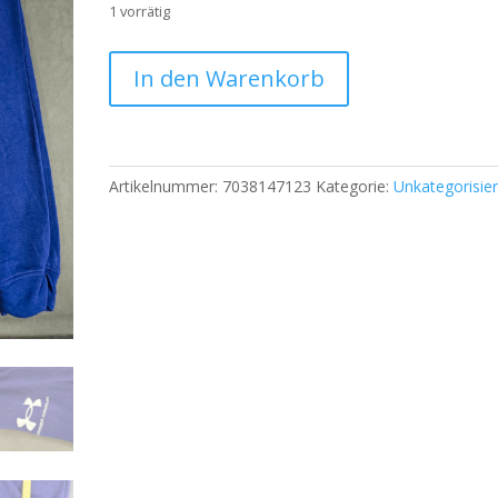
1 vorrätig
Under
In den Warenkorb
Armour
Jogginghose
Herren
Blau
Artikelnummer:
7038147123
Kategorie:
Unkategorisier
L
(50-
52)
Fitted
|313
Menge