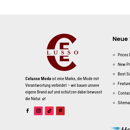
Neue 
Prices
New Pr
Best S
Celusso Moda
ist eine Marke, die Mode mit
Featur
Verantwortung verbindet – wir bauen unsere
eigene Brand auf und schützen dabei bewusst
Contac
die Natur. 🌿
Sitema