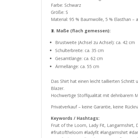
Farbe: Schwarz
Größe: S
Material: 95 % Baumwolle, 5 % Elasthan – a
🧵
Maße (flach gemessen):
Brustweite (Achsel zu Achsel): ca. 42 cm
Schulterbreite: ca. 35 cm
Gesamtlänge: ca. 62 cm
Ärmellänge: ca. 55 cm
Das Shirt hat einen leicht taillierten Schnitt
Blazer.
Hochwertige Stoffqualität mit dehnbarem Mat
Privatverkauf – keine Garantie, keine Rück
Keywords / Hashtags:
Fruit of the Loom, Lady Fit, Langarmshirt, 
#fruitoftheloom #ladyfit #langarmshirt #da