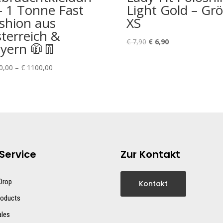
– 1 Tonne Fast
Light Gold – Gr
shion aus
XS
terreich &
Ursprünglicher
Aktueller
€
7,90
€
6,90
yern 🧥👖
Preis
Preis
war:
ist:
Preisspanne:
0,00
–
€
1100,00
€ 7,90
€ 6,90.
€ 900,00
bis
€ 1100,00
Service
Zur Kontakt
 Drop
Kontakt
oducts
ales