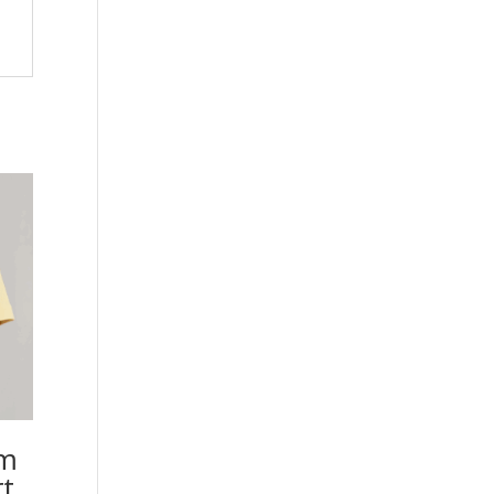
om
rt