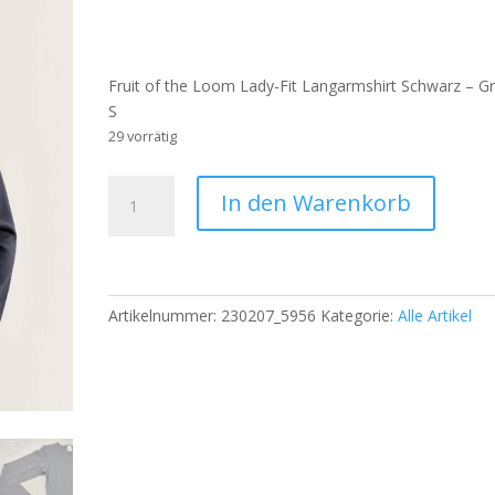
Preis
Preis
war:
ist:
€ 8,79
€ 6,90.
Fruit of the Loom Lady-Fit Langarmshirt Schwarz – G
S
29 vorrätig
Fruit
In den Warenkorb
of
the
Loom
Lady-
Fit
Artikelnummer:
230207_5956
Kategorie:
Alle Artikel
Langarmshirt
Schwarz
–
Größe
S
Menge