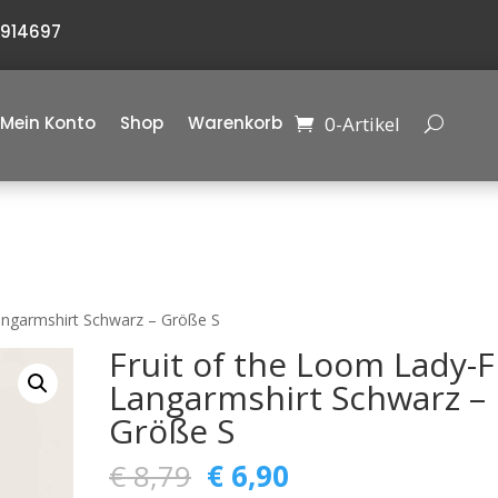
6914697
0-Artikel
Mein Konto
Shop
Warenkorb
Langarmshirt Schwarz – Größe S
Fruit of the Loom Lady-F
Langarmshirt Schwarz –
Größe S
Ursprünglicher
Aktueller
€
8,79
€
6,90