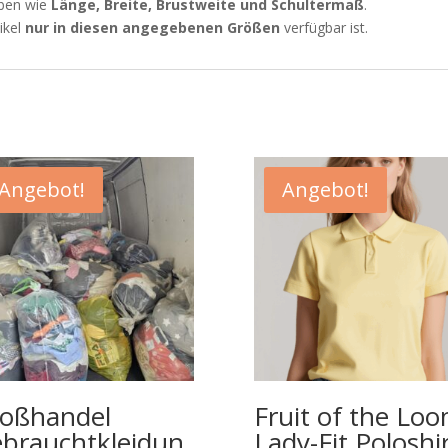
aben wie
Länge, Breite, Brustweite und Schultermaß
.
tikel
nur in diesen angegebenen Größen
verfügbar ist.
Angebot!
Angebot!
oßhandel
Fruit of the Lo
brauchtkleidun
Lady-Fit Poloshi