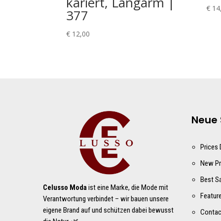
kariert, Langarm |
€
14
377
€
12,00
Neue 
Prices
New Pr
Best S
Celusso Moda
ist eine Marke, die Mode mit
Featur
Verantwortung verbindet – wir bauen unsere
eigene Brand auf und schützen dabei bewusst
Contac