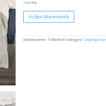
1 vorrätig
TCM
In den Warenkorb
Herren
Windjacke
Weather
–
Artikelnummer:
7748048393
Kategorie:
Unkategorisier
Größe
ca.
L|
819
Menge