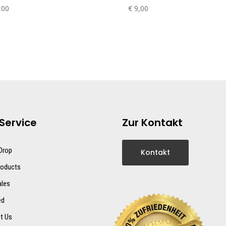
,00
€
9,00
Service
Zur Kontakt
 Drop
Kontakt
oducts
ales
ed
t Us