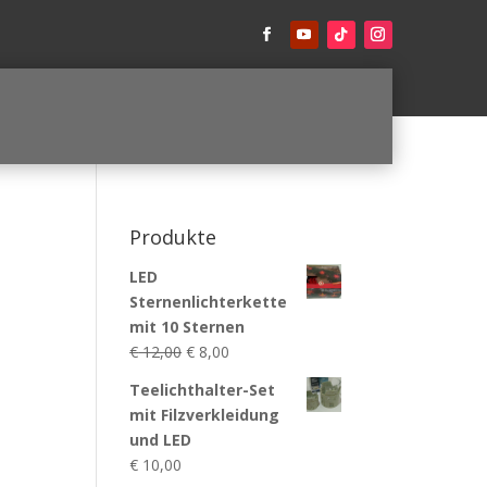
Produkte
LED
Sternenlichterkette
mit 10 Sternen
Ursprünglicher
Aktueller
€
12,00
€
8,00
Preis
Preis
Teelichthalter-Set
war:
ist:
mit Filzverkleidung
€ 12,00
€ 8,00.
und LED
€
10,00