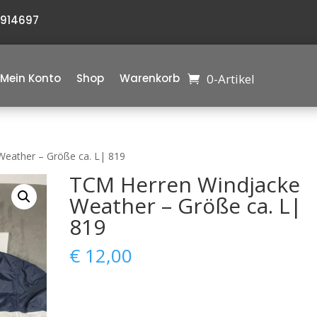
6914697
0-Artikel
Mein Konto
Shop
Warenkorb
eather – Größe ca. L| 819
TCM Herren Windjacke
Weather – Größe ca. L|
819
€
12,00