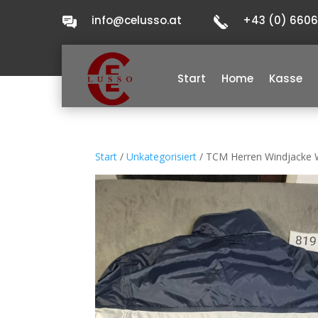
info@celusso.at
+43 (0) 660
Start
Home
Kasse
Start
/
Unkategorisiert
/ TCM Herren Windjacke W