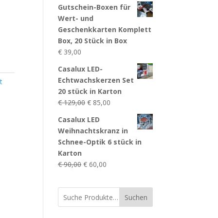
Gutschein-Boxen für
Wert- und
Geschenkkarten Komplett
Box, 20 Stück in Box
€
39,00
Casalux LED-
Echtwachskerzen Set
t
20 stück in Karton
Ursprünglicher
Aktueller
€
129,00
€
85,00
Preis
Preis
Casalux LED
war:
ist:
Weihnachtskranz in
€ 129,00
€ 85,00.
Schnee-Optik 6 stück in
Karton
Ursprünglicher
Aktueller
€
90,00
€
60,00
Preis
Preis
war:
ist:
Suchen
€ 90,00
€ 60,00.