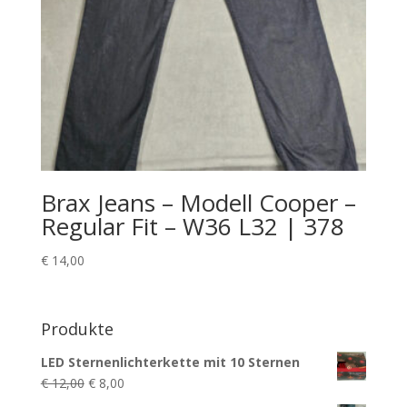
Brax Jeans – Modell Cooper –
Regular Fit – W36 L32 | 378
€
14,00
Produkte
LED Sternenlichterkette mit 10 Sternen
Ursprünglicher
Aktueller
€
12,00
€
8,00
Preis
Preis