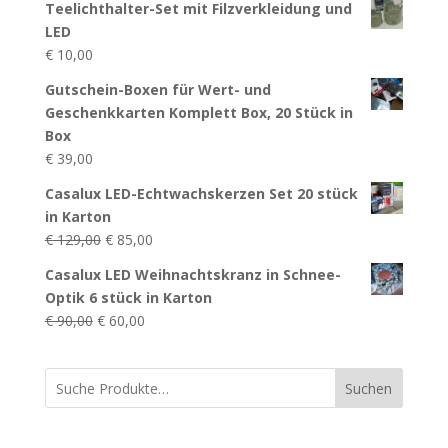
Teelichthalter-Set mit Filzverkleidung und
war:
ist:
LED
€ 12,00
€ 8,00.
€
10,00
Gutschein-Boxen für Wert- und
Geschenkkarten Komplett Box, 20 Stück in
Box
€
39,00
Casalux LED-Echtwachskerzen Set 20 stück
in Karton
Ursprünglicher
Aktueller
€
129,00
€
85,00
Preis
Preis
Casalux LED Weihnachtskranz in Schnee-
war:
ist:
Optik 6 stück in Karton
€ 129,00
€ 85,00.
Ursprünglicher
Aktueller
€
90,00
€
60,00
Preis
Preis
war:
ist:
Suchen
€ 90,00
€ 60,00.