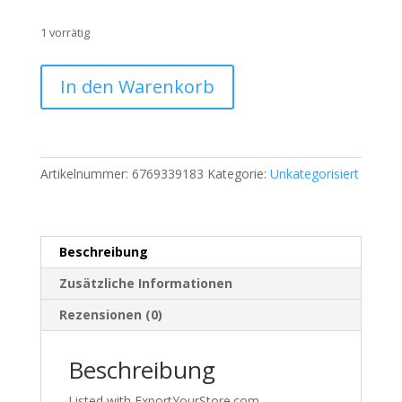
1 vorrätig
Scarlet
In den Warenkorb
Bijoux
Modeschmuck
–
Neu
Artikelnummer:
6769339183
Kategorie:
Unkategorisiert
mit
Etikett
Menge
Beschreibung
Zusätzliche Informationen
Rezensionen (0)
Beschreibung
Listed with ExportYourStore.com