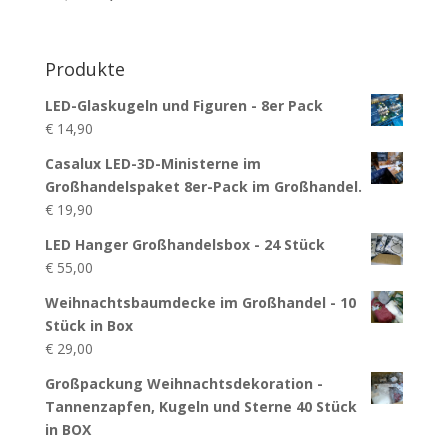
Preis
Preis
war:
ist:
€ 8,90
€ 7,90.
Produkte
LED-Glaskugeln und Figuren - 8er Pack
€
14,90
Casalux LED-3D-Ministerne im
Großhandelspaket 8er-Pack im Großhandel.
€
19,90
LED Hanger Großhandelsbox - 24 Stück
€
55,00
Weihnachtsbaumdecke im Großhandel - 10
Stück in Box
€
29,00
Großpackung Weihnachtsdekoration -
Tannenzapfen, Kugeln und Sterne 40 Stück
in BOX