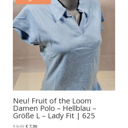
Neu! Fruit of the Loom
Damen Polo – Hellblau –
Größe L – Lady Fit | 625
Ursprünglicher
Aktueller
€
8,90
€
7,90