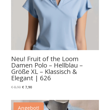
Neu! Fruit of the Loom
Damen Polo – Hellblau –
Größe XL – Klassisch &
Elegant | 626
Ursprünglicher
Aktueller
€
8,90
€
7,90
Preis
Preis
war:
ist:
€ 8,90
€ 7,90.
Angebot!