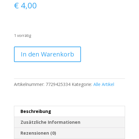
€
4,00
1 vorrätig
Harry
In den Warenkorb
Potter
Langarmshirt
–
11-
Artikelnummer:
7729425334
Kategorie:
Alle Artikel
12
Jahre
–
Schwarz
Beschreibung
|
746
Zusätzliche Informationen
Menge
Rezensionen (0)