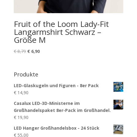
Fruit of the Loom Lady-Fit
Langarmshirt Schwarz –
Größe M
Ursprünglicher
Aktueller
€
8,79
€
6,90
Preis
Preis
war:
ist:
€ 8,79
€ 6,90.
Produkte
LED-Glaskugeln und Figuren - 8er Pack
€
14,90
Casalux LED-3D-Ministerne im
Großhandelspaket 8er-Pack im Großhandel.
€
19,90
LED Hanger Großhandelsbox - 24 Stück
€
55,00