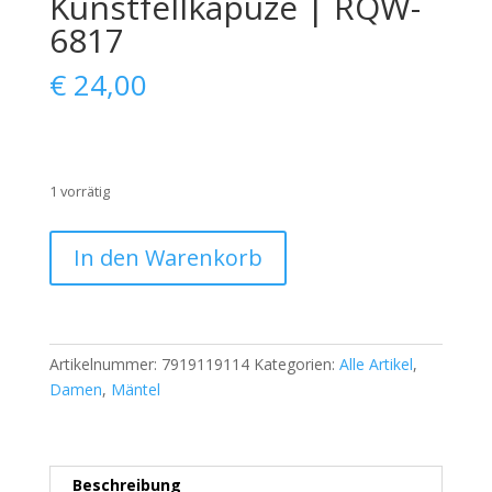
Kunstfellkapuze | RQW-
6817
€
24,00
1 vorrätig
Damen
In den Warenkorb
Winterjacke
ATURE
–
Größe
Artikelnummer:
7919119114
Kategorien:
Alle Artikel
,
L
Damen
,
Mäntel
–
Neu
mit
Etikett
Beschreibung