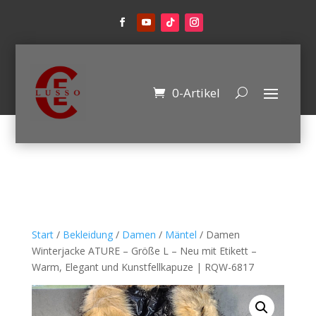
0-Artikel
Start
/
Bekleidung
/
Damen
/
Mäntel
/ Damen
Winterjacke ATURE – Größe L – Neu mit Etikett –
Warm, Elegant und Kunstfellkapuze | RQW-6817