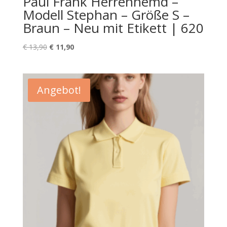
Paul Frank Herrenhemd –
Modell Stephan – Größe S –
Braun – Neu mit Etikett | 620
Ursprünglicher
Aktueller
€
13,90
€
11,90
Preis
Preis
war:
ist:
€ 13,90
€ 11,90.
Angebot!