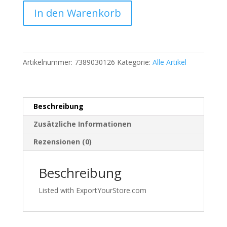
Wings
In den Warenkorb
for
Life
Poloshirt
Herren
Artikelnummer:
7389030126
Kategorie:
Alle Artikel
L
–
Dunkelblau
–
Beschreibung
Made
in
Zusätzliche Informationen
Portugal
Rezensionen (0)
|
561
Beschreibung
Menge
Listed with ExportYourStore.com