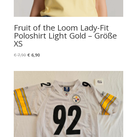
Fruit of the Loom Lady-Fit
Poloshirt Light Gold – Größe
XS
Ursprünglicher
Aktueller
€
7,90
€
6,90
Preis
Preis
war:
ist:
€ 7,90
€ 6,90.