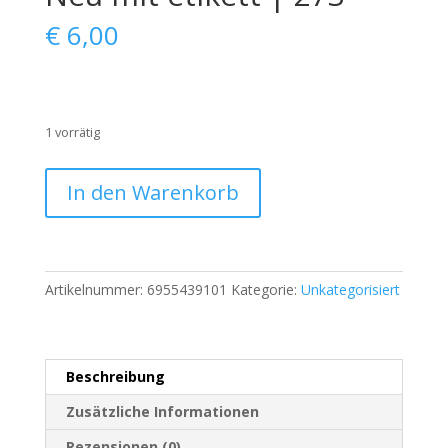
€
6,00
1 vorrätig
Weiße
In den Warenkorb
Strickmütze
mit
Bommel
und
Artikelnummer:
6955439101
Kategorie:
Unkategorisiert
Fellimitat
Neu
mit
etikett
Beschreibung
|
273
Zusätzliche Informationen
Menge
Rezensionen (0)