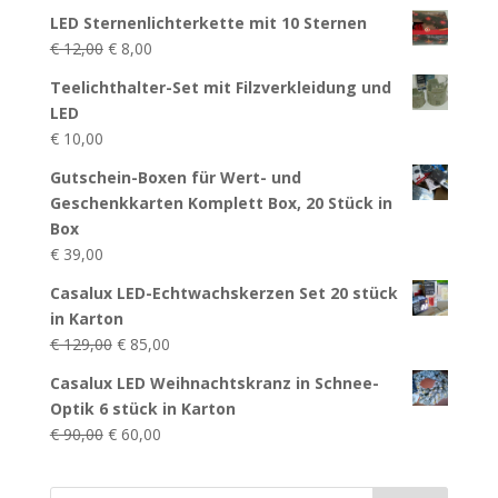
LED Sternenlichterkette mit 10 Sternen
Ursprünglicher
Aktueller
€
12,00
€
8,00
Preis
Preis
Teelichthalter-Set mit Filzverkleidung und
war:
ist:
LED
€ 12,00
€ 8,00.
€
10,00
Gutschein-Boxen für Wert- und
Geschenkkarten Komplett Box, 20 Stück in
Box
€
39,00
Casalux LED-Echtwachskerzen Set 20 stück
in Karton
Ursprünglicher
Aktueller
€
129,00
€
85,00
Preis
Preis
Casalux LED Weihnachtskranz in Schnee-
war:
ist:
Optik 6 stück in Karton
€ 129,00
€ 85,00.
Ursprünglicher
Aktueller
€
90,00
€
60,00
Preis
Preis
war:
ist: