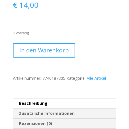
€
14,00
1 vorrätig
Vero
In den Warenkorb
Moda
–
Damen
Mantel
Artikelnummer:
7746187305
Kategorie:
Alle Artikel
UMA
Jacket
–
Größe
Beschreibung
S
|
Zusätzliche Informationen
716
Rezensionen (0)
Menge