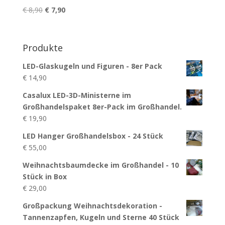
Ursprünglicher
Aktueller
€
8,90
€
7,90
Preis
Preis
war:
ist:
€ 8,90
€ 7,90.
Produkte
LED-Glaskugeln und Figuren - 8er Pack
€
14,90
Casalux LED-3D-Ministerne im
Großhandelspaket 8er-Pack im Großhandel.
€
19,90
LED Hanger Großhandelsbox - 24 Stück
€
55,00
Weihnachtsbaumdecke im Großhandel - 10
Stück in Box
€
29,00
Großpackung Weihnachtsdekoration -
Tannenzapfen, Kugeln und Sterne 40 Stück