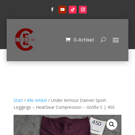
0-Artikel
Start
/
Alle Artikel
/ Under Armour Damen Sport
Leggings – HeatGear Compression – Größe S | 450