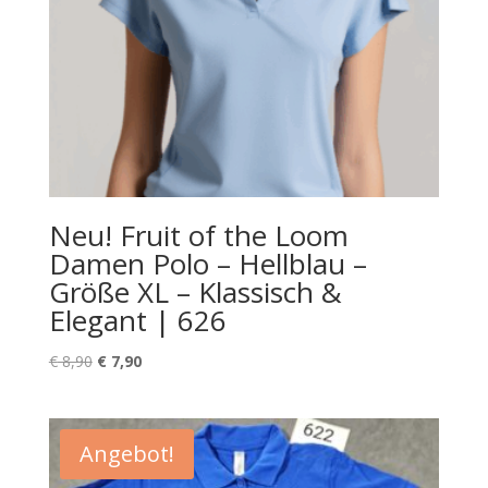
Neu! Fruit of the Loom
Damen Polo – Hellblau –
Größe XL – Klassisch &
Elegant | 626
Ursprünglicher
Aktueller
€
8,90
€
7,90
Preis
Preis
war:
ist:
€ 8,90
€ 7,90.
Angebot!