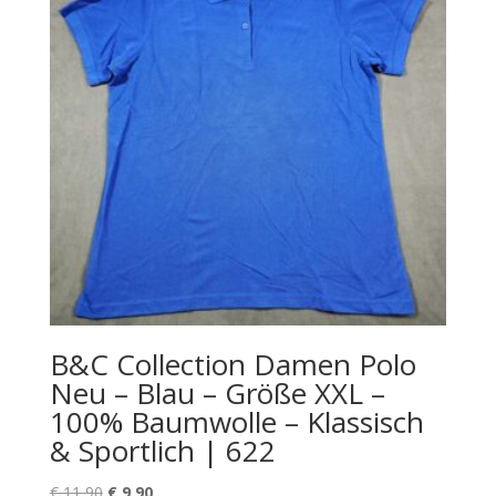
B&C Collection Damen Polo
Neu – Blau – Größe XXL –
100% Baumwolle – Klassisch
& Sportlich | 622
Ursprünglicher
Aktueller
€
11,90
€
9,90