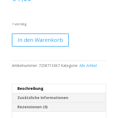
1 vorrätig
Under
In den Warenkorb
Armour
Damen
Sport
Leggings
Artikelnummer:
7258713367
Kategorie:
Alle Artikel
–
HeatGear
Compression
–
Beschreibung
Größe
S
Zusätzliche Informationen
|
Rezensionen (0)
450
Menge