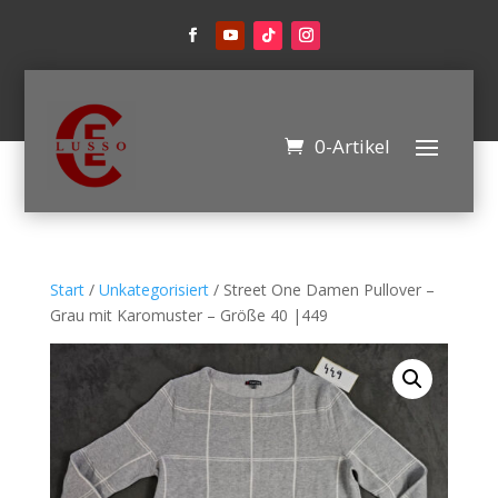
0-Artikel
Start
/
Unkategorisiert
/ Street One Damen Pullover –
Grau mit Karomuster – Größe 40 |449