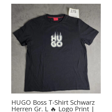
war:
ist:
€ 69,00
€ 62,00.
HUGO Boss T-Shirt Schwarz
Herren Gr. L 🔥 Logo Print |