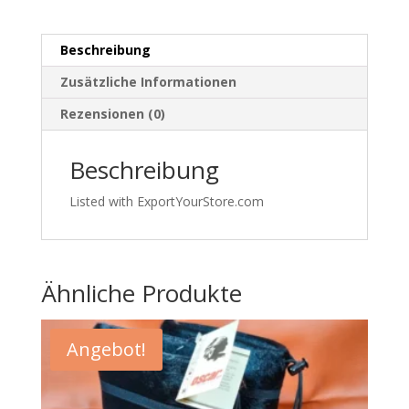
Karomuster
–
Beschreibung
Größe
40
Zusätzliche Informationen
|449
Rezensionen (0)
Menge
Beschreibung
Listed with ExportYourStore.com
Ähnliche Produkte
Angebot!