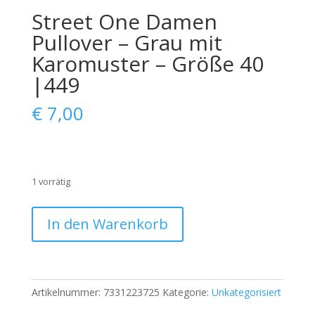
Street One Damen
Pullover – Grau mit
Karomuster – Größe 40
|449
€
7,00
1 vorrätig
Street
In den Warenkorb
One
Damen
Pullover
–
Artikelnummer:
7331223725
Kategorie:
Unkategorisiert
Grau
mit