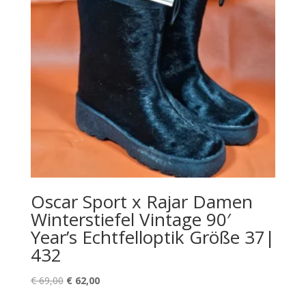
Oscar Sport x Rajar Damen
Winterstiefel Vintage 90′
Year’s Echtfelloptik Größe 37|
432
Ursprünglicher
Aktueller
€
69,00
€
62,00
Preis
Preis