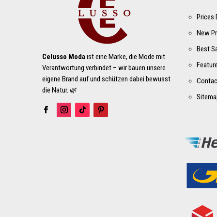
Prices
New Pr
Best S
Celusso Moda
ist eine Marke, die Mode mit
Featur
Verantwortung verbindet – wir bauen unsere
eigene Brand auf und schützen dabei bewusst
Contac
die Natur. 🌿
Sitema