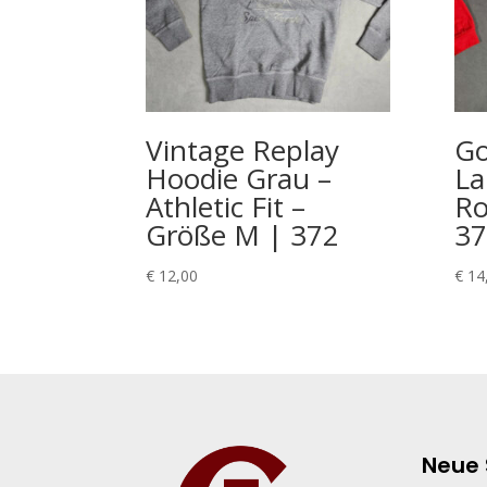
Vintage Replay
Go
Hoodie Grau –
La
Athletic Fit –
Ro
Größe M | 372
37
€
12,00
€
14
Neue 