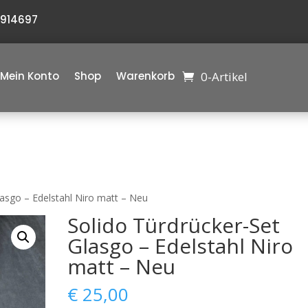
6914697
0-Artikel
Mein Konto
Shop
Warenkorb
lasgo – Edelstahl Niro matt – Neu
Solido Türdrücker-Set
Glasgo – Edelstahl Niro
matt – Neu
€
25,00