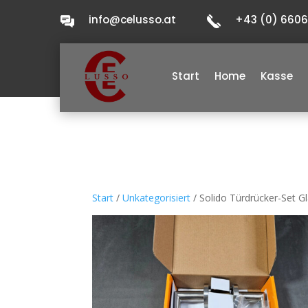
info@celusso.at
+43 (0) 660
Start
Home
Kasse
Start
/
Unkategorisiert
/ Solido Türdrücker-Set G