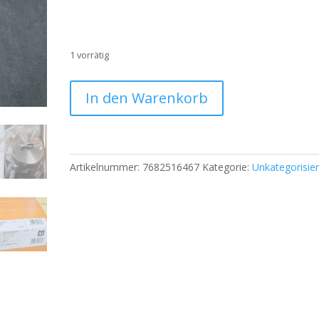
1 vorrätig
Solido
In den Warenkorb
Türdrücker-
Set
Glasgo
–
Artikelnummer:
7682516467
Kategorie:
Unkategorisier
Edelstahl
Niro
matt
–
Neu
Menge