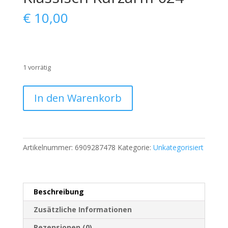
€
10,00
1 vorrätig
Ralph
In den Warenkorb
Lauren
Herren
Poloshirt
L
Artikelnummer:
6909287478
Kategorie:
Unkategorisiert
Orange
Klassisch
Kurzarm
024
Beschreibung
Menge
Zusätzliche Informationen
Rezensionen (0)