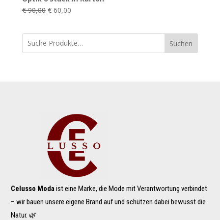
€ 129,00
€ 85,00.
Ursprünglicher
Aktueller
€
90,00
€
60,00
Preis
Preis
war:
ist:
Suchen
€ 90,00
€ 60,00.
Celusso Moda
ist eine Marke, die Mode mit Verantwortung verbindet
– wir bauen unsere eigene Brand auf und schützen dabei bewusst die
Natur. 🌿