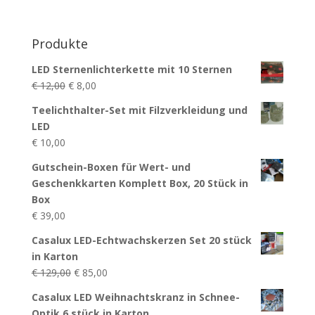
Produkte
LED Sternenlichterkette mit 10 Sternen
Ursprünglicher
Aktueller
€
12,00
€
8,00
Preis
Preis
Teelichthalter-Set mit Filzverkleidung und
war:
ist:
LED
€ 12,00
€ 8,00.
€
10,00
Gutschein-Boxen für Wert- und
Geschenkkarten Komplett Box, 20 Stück in
Box
€
39,00
Casalux LED-Echtwachskerzen Set 20 stück
in Karton
Ursprünglicher
Aktueller
€
129,00
€
85,00
Preis
Preis
Casalux LED Weihnachtskranz in Schnee-
war:
ist:
Optik 6 stück in Karton