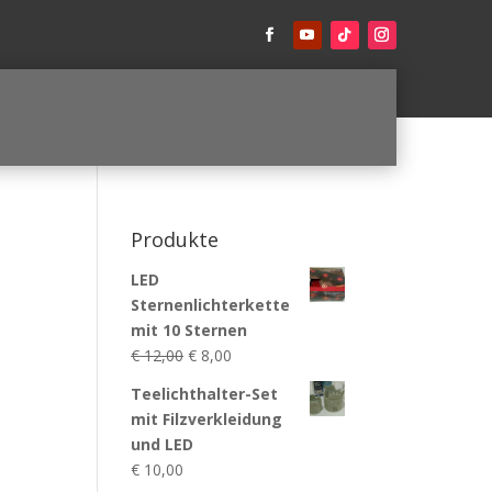
Produkte
LED
Sternenlichterkette
mit 10 Sternen
Ursprünglicher
Aktueller
€
12,00
€
8,00
Preis
Preis
Teelichthalter-Set
war:
ist:
mit Filzverkleidung
€ 12,00
€ 8,00.
und LED
€
10,00