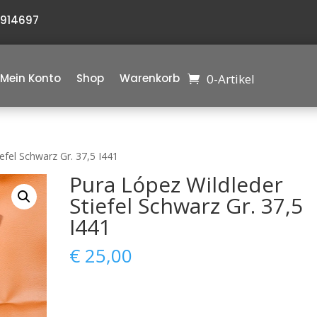
6914697
0-Artikel
Mein Konto
Shop
Warenkorb
efel Schwarz Gr. 37,5 I441
Pura López Wildleder
Stiefel Schwarz Gr. 37,5
I441
€
25,00