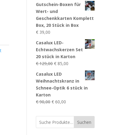
Gutschein-Boxen für
Wert- und
Geschenkkarten Komplett
Box, 20 Stück in Box
€
39,00
Casalux LED-
Echtwachskerzen Set
t
20 stück in Karton
Ursprünglicher
Aktueller
€
129,00
€
85,00
Preis
Preis
Casalux LED
war:
ist:
Weihnachtskranz in
€ 129,00
€ 85,00.
Schnee-Optik 6 stück in
Karton
Ursprünglicher
Aktueller
€
90,00
€
60,00
Preis
Preis
war:
ist:
Suchen
€ 90,00
€ 60,00.