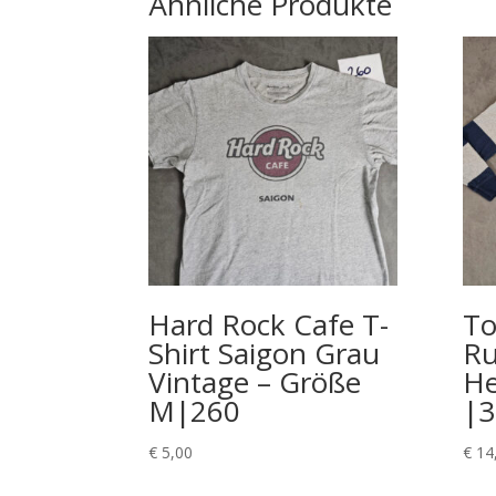
Ähnliche Produkte
Hard Rock Cafe T-
To
Shirt Saigon Grau
Ru
Vintage – Größe
He
M|260
|3
€
5,00
€
14