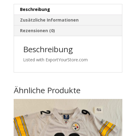
|
Beschreibung
Grau/Neongrün/Türkis
|
Zusätzliche Informationen
Innenhose
Rezensionen (0)
|
037
Beschreibung
Menge
Listed with ExportYourStore.com
Ähnliche Produkte