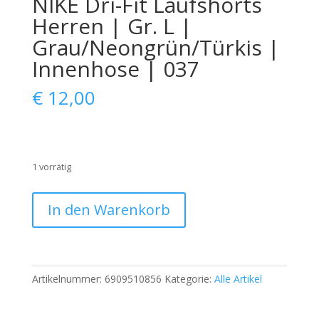
NIKE Dri-Fit Laufshorts
Herren | Gr. L |
Grau/Neongrün/Türkis |
Innenhose | 037
€
12,00
1 vorrätig
NIKE
In den Warenkorb
Dri-
Fit
Laufshorts
Herren
Artikelnummer:
6909510856
Kategorie:
Alle Artikel
|
Gr.
L