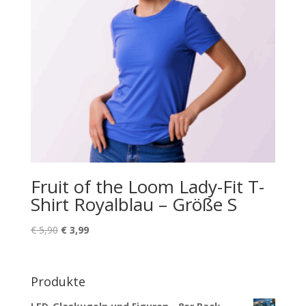
Fruit of the Loom Lady-Fit T-
Shirt Royalblau – Größe S
Ursprünglicher
Aktueller
€
5,90
€
3,99
Preis
Preis
war:
ist:
€ 5,90
€ 3,99.
Produkte