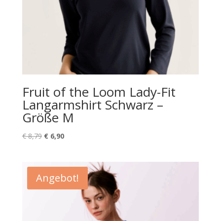
Fruit of the Loom Lady-Fit
Langarmshirt Schwarz –
Größe M
Ursprünglicher
Aktueller
€
8,79
€
6,90
Preis
Preis
war:
ist:
€ 8,79
€ 6,90.
Angebot!