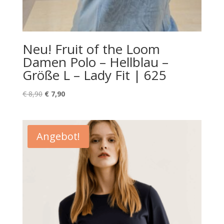
Neu! Fruit of the Loom
Damen Polo – Hellblau –
Größe L – Lady Fit | 625
Ursprünglicher
Aktueller
€
8,90
€
7,90
Preis
Preis
war:
ist:
€ 8,90
€ 7,90.
Angebot!