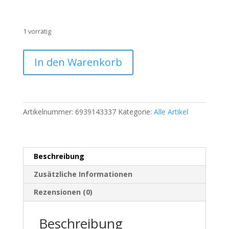
1 vorrätig
Marc
In den Warenkorb
O'Polo
Herren
Langarm
Polohemd
Artikelnummer:
6939143337
Kategorie:
Alle Artikel
Blau
Größe
M
|
Beschreibung
255
Menge
Zusätzliche Informationen
Rezensionen (0)
Beschreibung