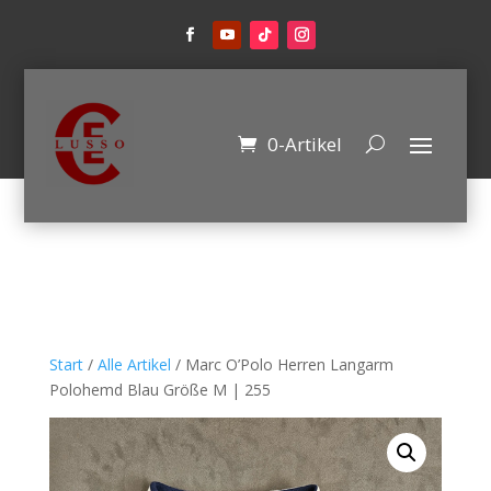
0-Artikel
Start
/
Alle Artikel
/ Marc O’Polo Herren Langarm
Polohemd Blau Größe M | 255