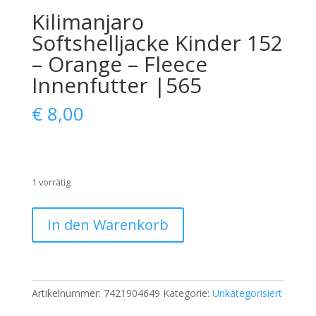
Kilimanjaro
Softshelljacke Kinder 152
– Orange – Fleece
Innenfutter |565
€
8,00
1 vorrätig
Kilimanjaro
In den Warenkorb
Softshelljacke
Kinder
152
–
Artikelnummer:
7421904649
Kategorie:
Unkategorisiert
Orange
–