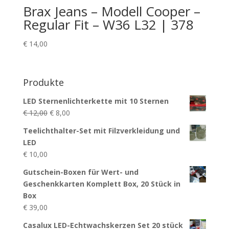
Brax Jeans – Modell Cooper –
Regular Fit – W36 L32 | 378
€
14,00
Produkte
LED Sternenlichterkette mit 10 Sternen
Ursprünglicher
Aktueller
€
12,00
€
8,00
Preis
Preis
Teelichthalter-Set mit Filzverkleidung und
war:
ist:
LED
€ 12,00
€ 8,00.
€
10,00
Gutschein-Boxen für Wert- und
Geschenkkarten Komplett Box, 20 Stück in
Box
€
39,00
Casalux LED-Echtwachskerzen Set 20 stück