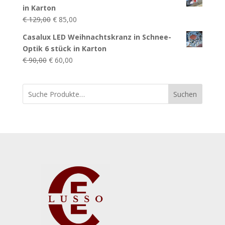
in Karton
Ursprünglicher
Aktueller
€
129,00
€
85,00
Preis
Preis
Casalux LED Weihnachtskranz in Schnee-
war:
ist:
Optik 6 stück in Karton
€ 129,00
€ 85,00.
Ursprünglicher
Aktueller
€
90,00
€
60,00
Preis
Preis
war:
ist:
Suchen
€ 90,00
€ 60,00.