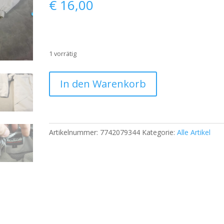
€
16,00
1 vorrätig
Kilimanjaro
In den Warenkorb
Outdoorjacke
Herren
M
–
Artikelnummer:
7742079344
Kategorie:
Alle Artikel
Winddicht,
Fleece-
Innenfutter,
Grau
|
794
Menge