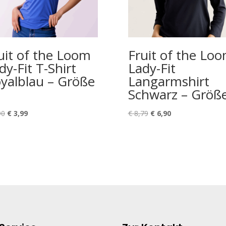
uit of the Loom
Fruit of the Lo
dy-Fit T-Shirt
Lady-Fit
yalblau – Größe
Langarmshirt
Schwarz – Größe
Ursprünglicher
Aktueller
Ursprünglicher
Aktueller
90
€
3,99
€
8,79
€
6,90
Preis
Preis
Preis
Preis
war:
ist:
war:
ist:
€ 5,90
€ 3,99.
€ 8,79
€ 6,90.