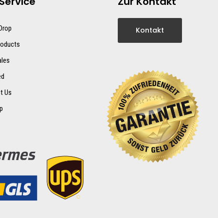
Service
Zur Kontakt
 Drop
Kontakt
oducts
ales
ed
t Us
p