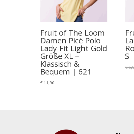
Fruit of The Loom
Fr
Damen Picé Polo
La
Lady-Fit Light Gold
Ro
Größe XL –
S
Klassisch &
€
5,
Bequem | 621
€
11,90