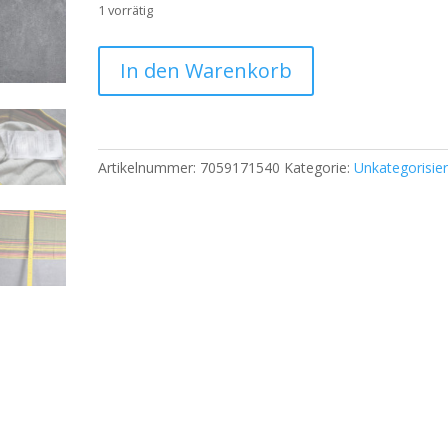
1 vorrätig
Jack
In den Warenkorb
&
Jones
Originals
Herren
Artikelnummer:
7059171540
Kategorie:
Unkategorisier
T-
Shirt
–
Gestreift,
Größe
L
|373
Menge