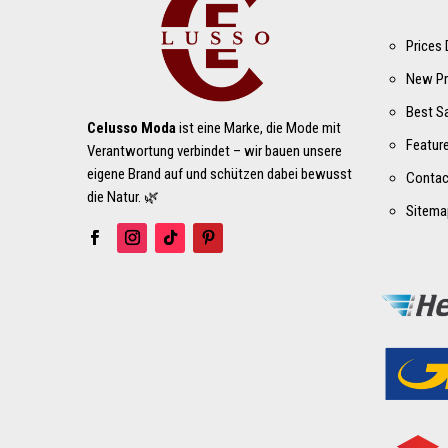
Prices
New Pr
Best S
Celusso Moda
ist eine Marke, die Mode mit
Featur
Verantwortung verbindet – wir bauen unsere
eigene Brand auf und schützen dabei bewusst
Contac
die Natur. 🌿
Sitema