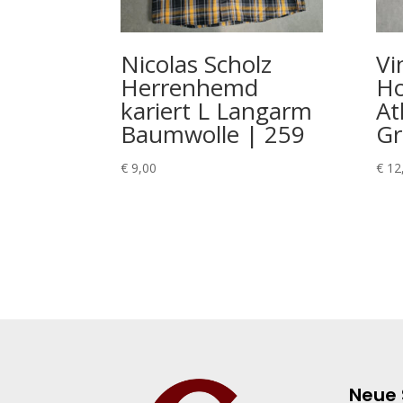
Nicolas Scholz
Vi
Herrenhemd
Ho
kariert L Langarm
At
Baumwolle | 259
Gr
€
9,00
€
12
Neue 