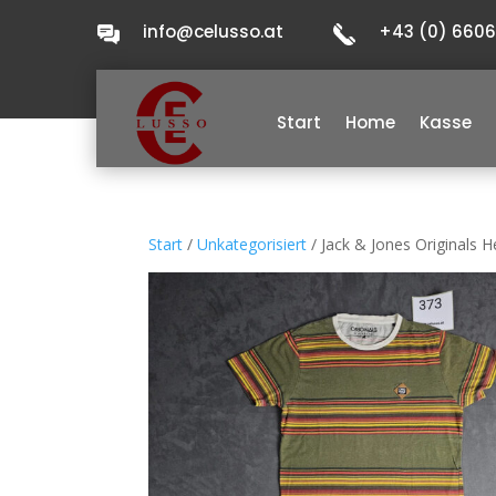
info@celusso.at
+43 (0) 660
Start
Home
Kasse
Start
/
Unkategorisiert
/ Jack & Jones Originals H