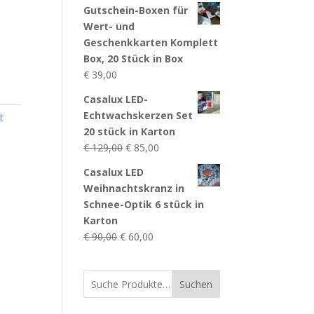
Gutschein-Boxen für
Wert- und
Geschenkkarten Komplett
Box, 20 Stück in Box
€
39,00
Casalux LED-
Echtwachskerzen Set
t
20 stück in Karton
Ursprünglicher
Aktueller
€
129,00
€
85,00
Preis
Preis
Casalux LED
war:
ist:
Weihnachtskranz in
€ 129,00
€ 85,00.
Schnee-Optik 6 stück in
Karton
Ursprünglicher
Aktueller
€
90,00
€
60,00
Preis
Preis
war:
ist:
Suchen
€ 90,00
€ 60,00.