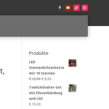
Produkte
LED
Sternenlichterkette
t,
mit 10 Sternen
Ursprünglicher
Aktueller
€
12,00
€
8,00
Preis
Preis
Teelichthalter-Set
war:
ist:
mit Filzverkleidung
€ 12,00
€ 8,00.
und LED
€
10,00