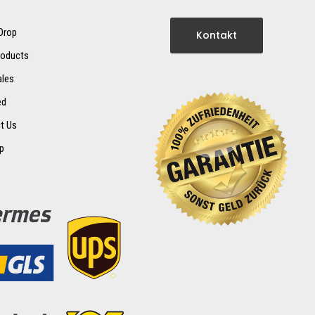
 Drop
Kontakt
oducts
ales
ed
t Us
p