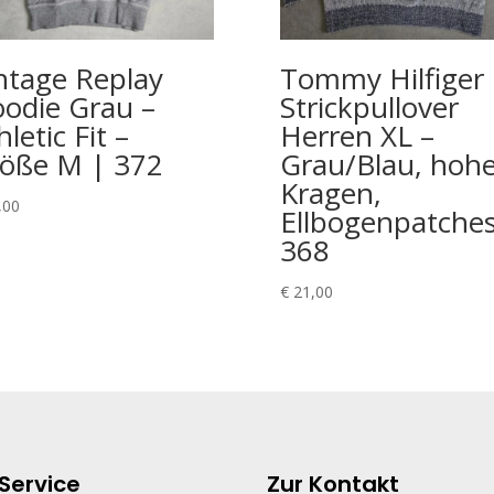
ntage Replay
Tommy Hilfiger
odie Grau –
Strickpullover
hletic Fit –
Herren XL –
öße M | 372
Grau/Blau, hohe
Kragen,
,00
Ellbogenpatches
368
€
21,00
Service
Zur Kontakt