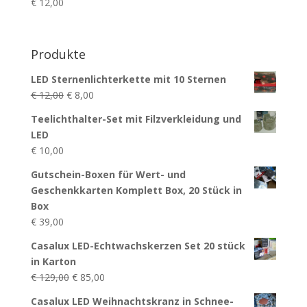
€
12,00
Produkte
LED Sternenlichterkette mit 10 Sternen
Ursprünglicher
Aktueller
€
12,00
€
8,00
Preis
Preis
Teelichthalter-Set mit Filzverkleidung und
war:
ist:
LED
€ 12,00
€ 8,00.
€
10,00
Gutschein-Boxen für Wert- und
Geschenkkarten Komplett Box, 20 Stück in
Box
€
39,00
Casalux LED-Echtwachskerzen Set 20 stück
in Karton
Ursprünglicher
Aktueller
€
129,00
€
85,00
Preis
Preis
Casalux LED Weihnachtskranz in Schnee-