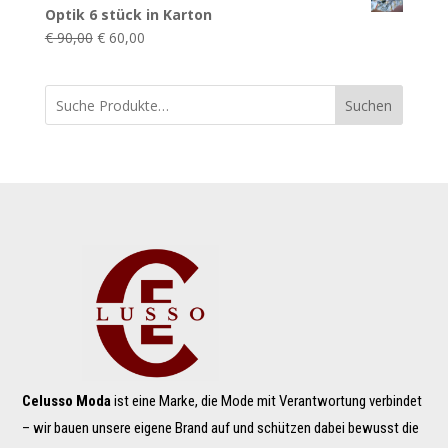
war:
ist:
Optik 6 stück in Karton
€ 129,00
€ 85,00.
Ursprünglicher
Aktueller
€
90,00
€
60,00
Preis
Preis
war:
ist:
Suchen
€ 90,00
€ 60,00.
Celusso Moda
ist eine Marke, die Mode mit Verantwortung verbindet
– wir bauen unsere eigene Brand auf und schützen dabei bewusst die