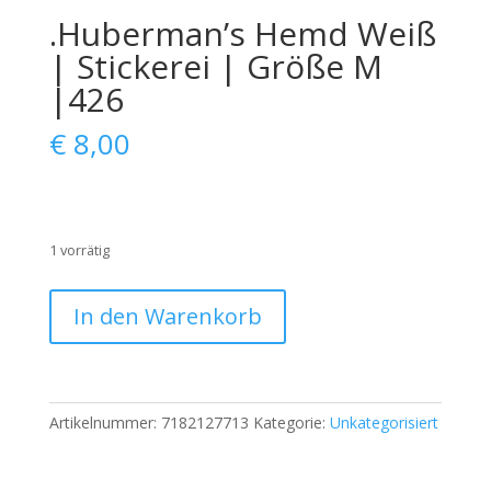
.Huberman’s Hemd Weiß
| Stickerei | Größe M
|426
€
8,00
1 vorrätig
.Huberman’s
In den Warenkorb
Hemd
Weiß
|
Stickerei
Artikelnummer:
7182127713
Kategorie:
Unkategorisiert
|
Größe
M