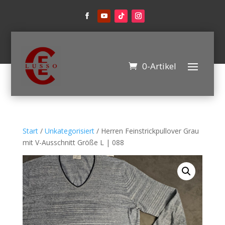
0-Artikel
Start
/
Unkategorisiert
/ Herren Feinstrickpullover Grau
mit V-Ausschnitt Größe L | 088