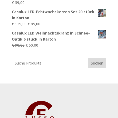
€
39,00
Casalux LED-Echtwachskerzen Set 20 stück
in Karton
Ursprünglicher
Aktueller
€
129,00
€
85,00
Preis
Preis
Casalux LED Weihnachtskranz in Schnee-
war:
ist:
Optik 6 stück in Karton
€ 129,00
€ 85,00.
Ursprünglicher
Aktueller
€
90,00
€
60,00
Preis
Preis
war:
ist:
Suchen
€ 90,00
€ 60,00.