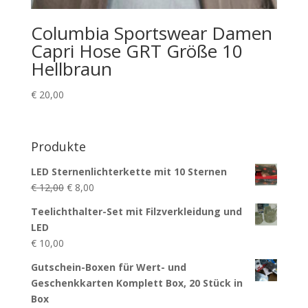
Columbia Sportswear Damen
Capri Hose GRT Größe 10
Hellbraun
€
20,00
Produkte
LED Sternenlichterkette mit 10 Sternen
Ursprünglicher
Aktueller
€
12,00
€
8,00
Preis
Preis
Teelichthalter-Set mit Filzverkleidung und
war:
ist:
LED
€ 12,00
€ 8,00.
€
10,00
Gutschein-Boxen für Wert- und
Geschenkkarten Komplett Box, 20 Stück in
Box