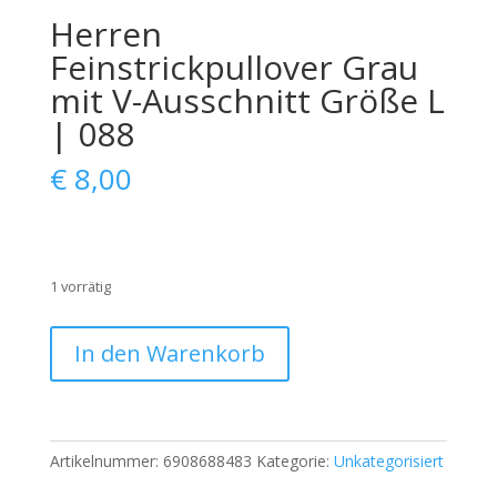
Herren
Feinstrickpullover Grau
mit V-Ausschnitt Größe L
| 088
€
8,00
1 vorrätig
Herren
In den Warenkorb
Feinstrickpullover
Grau
mit
V-
Artikelnummer:
6908688483
Kategorie:
Unkategorisiert
Ausschnitt
Größe