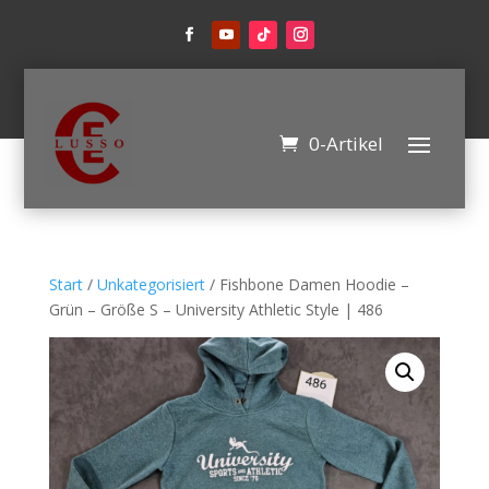
0-Artikel
Start
/
Unkategorisiert
/ Fishbone Damen Hoodie –
Grün – Größe S – University Athletic Style | 486