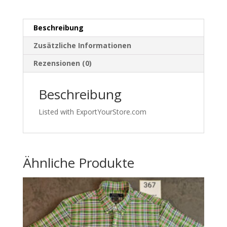
S
–
Beschreibung
University
Athletic
Zusätzliche Informationen
Style
Rezensionen (0)
|
486
Beschreibung
Menge
Listed with ExportYourStore.com
Ähnliche Produkte