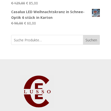
Ursprünglicher
Aktueller
€
129,00
€
85,00
Preis
Preis
Casalux LED Weihnachtskranz in Schnee-
war:
ist:
Optik 6 stück in Karton
€ 129,00
€ 85,00.
Ursprünglicher
Aktueller
€
90,00
€
60,00
Preis
Preis
war:
ist:
Suchen
€ 90,00
€ 60,00.