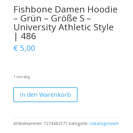
Fishbone Damen Hoodie
– Grün – Größe S –
University Athletic Style
| 486
€
5,00
1 vorrätig
Fishbone
In den Warenkorb
Damen
Hoodie
–
Grün
Artikelnummer:
7274382577
Kategorie:
Unkategorisiert
–
Größe