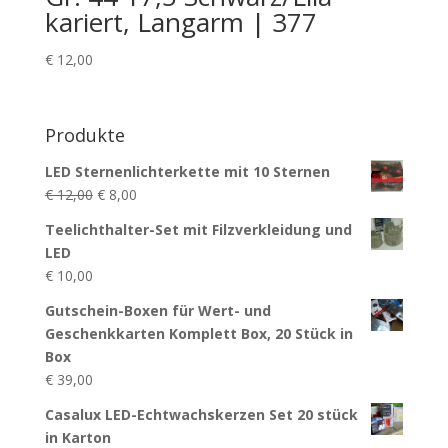
kariert, Langarm | 377
€
12,00
Produkte
LED Sternenlichterkette mit 10 Sternen
Ursprünglicher
Aktueller
€
12,00
€
8,00
Preis
Preis
Teelichthalter-Set mit Filzverkleidung und
war:
ist:
LED
€ 12,00
€ 8,00.
€
10,00
Gutschein-Boxen für Wert- und
Geschenkkarten Komplett Box, 20 Stück in
Box
€
39,00
Casalux LED-Echtwachskerzen Set 20 stück
in Karton