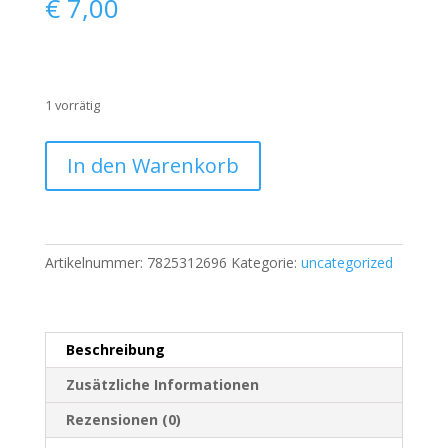
€
7,00
1 vorrätig
Esprit
In den Warenkorb
Originals
Herren
Hemd
Langarm
Artikelnummer:
7825312696
Kategorie:
uncategorized
Blau
Gepunktet
|
901
Beschreibung
Menge
Zusätzliche Informationen
Rezensionen (0)