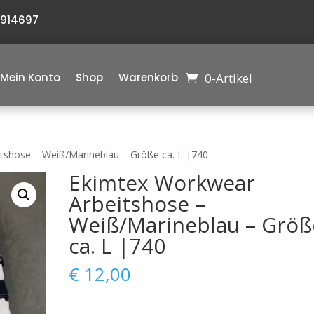
6914697
0-Artikel
Mein Konto
Shop
Warenkorb
tshose – Weiß/Marineblau – Größe ca. L |740
Ekimtex Workwear
Arbeitshose –
Weiß/Marineblau – Größ
ca. L |740
€
12,00