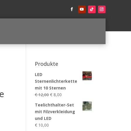
Produkte
LED
Sternenlichterkette
mit 10 Sternen
e
Ursprünglicher
Aktueller
€
12,00
€
8,00
Preis
Preis
Teelichthalter-Set
war:
ist:
mit Filzverkleidung
€ 12,00
€ 8,00.
und LED
€
10,00