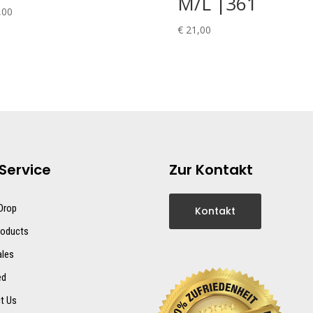
M/L |361
,00
€
21,00
Service
Zur Kontakt
 Drop
Kontakt
oducts
ales
ed
t Us