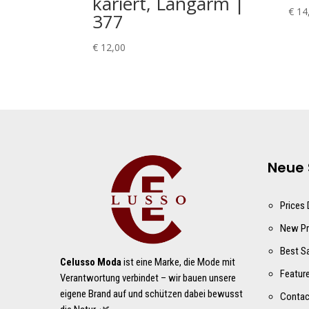
kariert, Langarm |
€
14
377
€
12,00
Neue 
Prices
New Pr
Best S
Celusso Moda
ist eine Marke, die Mode mit
Featur
Verantwortung verbindet – wir bauen unsere
eigene Brand auf und schützen dabei bewusst
Contac