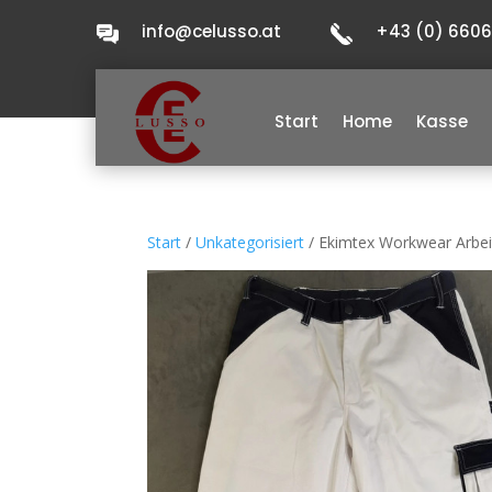
info@celusso.at
+43 (0) 660
Start
Home
Kasse
Start
/
Unkategorisiert
/ Ekimtex Workwear Arbei