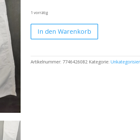
1 vorrätig
Ekimtex
In den Warenkorb
Workwear
Arbeitshose
–
Weiß/Marineblau
Artikelnummer:
7746426082
Kategorie:
Unkategorisier
–
Größe
ca.
L
|740
Menge