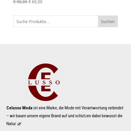
Ursprünglicher
Aktueller
€
90,00
€
60,00
Preis
Preis
war:
ist:
Suchen
€ 90,00
€ 60,00.
Celusso Moda
ist eine Marke, die Mode mit Verantwortung verbindet
– wir bauen unsere eigene Brand auf und schützen dabei bewusst die
Natur. 🌿