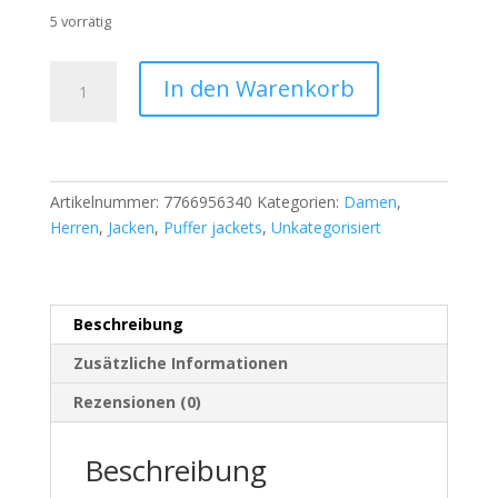
5 vorrätig
EGRET
In den Warenkorb
Damen
Winterjacke
–
Größe
L
Artikelnummer:
7766956340
Kategorien:
Damen
,
–
Herren
,
Jacken
,
Puffer jackets
,
Unkategorisiert
Neu
mit
Etikett
Beschreibung
–
Warm,
Zusätzliche Informationen
Elegant
Rezensionen (0)
&
Kuschelig
Menge
Beschreibung