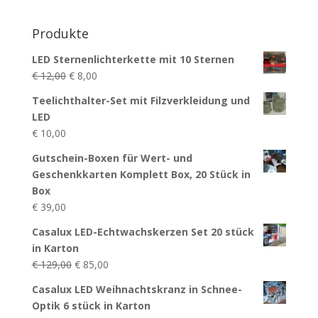
Produkte
LED Sternenlichterkette mit 10 Sternen
Ursprünglicher
Aktueller
€
12,00
€
8,00
Preis
Preis
Teelichthalter-Set mit Filzverkleidung und
war:
ist:
LED
€ 12,00
€ 8,00.
€
10,00
Gutschein-Boxen für Wert- und
Geschenkkarten Komplett Box, 20 Stück in
Box
€
39,00
Casalux LED-Echtwachskerzen Set 20 stück
in Karton
Ursprünglicher
Aktueller
€
129,00
€
85,00
Preis
Preis
Casalux LED Weihnachtskranz in Schnee-
war:
ist:
Optik 6 stück in Karton
€ 129,00
€ 85,00.