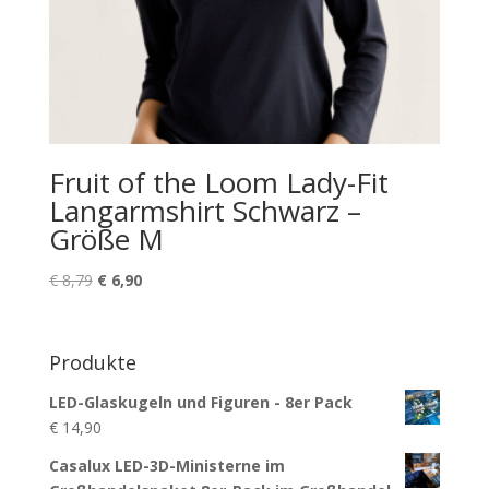
Fruit of the Loom Lady-Fit
Langarmshirt Schwarz –
Größe M
Ursprünglicher
Aktueller
€
8,79
€
6,90
Preis
Preis
war:
ist:
€ 8,79
€ 6,90.
Produkte
LED-Glaskugeln und Figuren - 8er Pack
€
14,90
Casalux LED-3D-Ministerne im