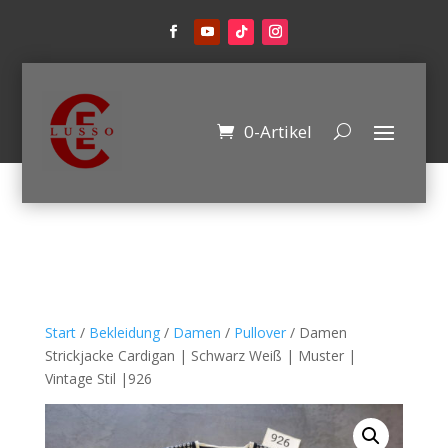
0-Artikel
Start
/
Bekleidung
/
Damen
/
Pullover
/ Damen
Strickjacke Cardigan | Schwarz Weiß | Muster |
Vintage Stil |926