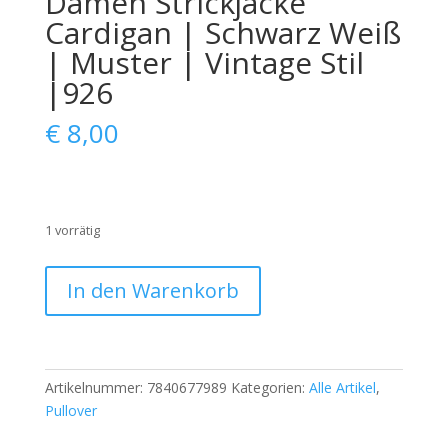
Damen Strickjacke
Cardigan | Schwarz Weiß
| Muster | Vintage Stil
|926
€
8,00
1 vorrätig
Damen
In den Warenkorb
Strickjacke
Cardigan
|
Schwarz
Artikelnummer:
7840677989
Kategorien:
Alle Artikel
,
Weiß
Pullover
|
Muster