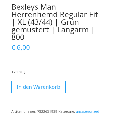
Bexleys Man
Herrenhemd Regular Fit
| XL (43/44) | Grün
gemustert | Langarm |
800
€
6,00
1 vorrätig
Bexleys
In den Warenkorb
Man
Herrenhemd
Regular
Fit
Artikelnummer:
7822651939
Kategorie:
uncategorized
|