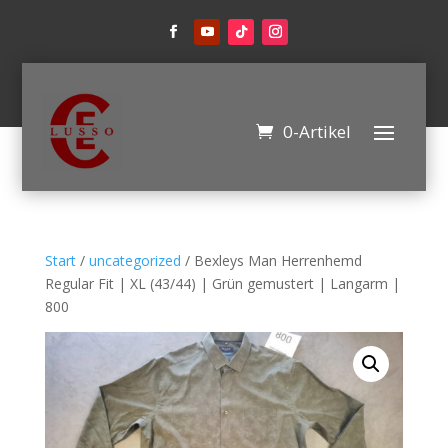
0-Artikel
Start
/
uncategorized
/ Bexleys Man Herrenhemd
Regular Fit | XL (43/44) | Grün gemustert | Langarm |
800