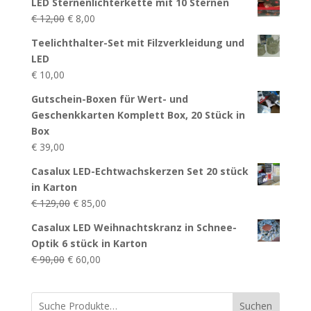
LED Sternenlichterkette mit 10 Sternen
Ursprünglicher
Aktueller
€
12,00
€
8,00
Preis
Preis
Teelichthalter-Set mit Filzverkleidung und
war:
ist:
LED
€ 12,00
€ 8,00.
€
10,00
Gutschein-Boxen für Wert- und
Geschenkkarten Komplett Box, 20 Stück in
Box
€
39,00
Casalux LED-Echtwachskerzen Set 20 stück
in Karton
Ursprünglicher
Aktueller
€
129,00
€
85,00
Preis
Preis
Casalux LED Weihnachtskranz in Schnee-
war:
ist:
Optik 6 stück in Karton
€ 129,00
€ 85,00.
Ursprünglicher
Aktueller
€
90,00
€
60,00
Preis
Preis
war:
ist:
Suchen
€ 90,00
€ 60,00.