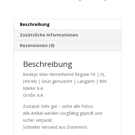
XL
(43/44)
|
Beschreibung
Grün
gemustert
Zusätzliche Informationen
|
Rezensionen (0)
Langarm
|
Beschreibung
800
Menge
Bexleys Man Herrenhemd Regular Fit | XL
(43/44) | Grün gemustert | Langarm | 800
Marke: k.A.
Größe: k.A.
Zustand: Sehr gut – siehe alle Fotos.
Alle Artikel werden sorgfältig geprüft und
sicher verpackt.
Schneller Versand aus Österreich.