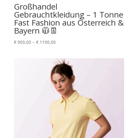
Großhandel
Gebrauchtkleidung – 1 Tonne
Fast Fashion aus Österreich &
Bayern 🧥👖
Preisspanne:
€
900,00
–
€
1100,00
€ 900,00
bis
€ 1100,00