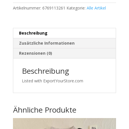
–
Artikelnummer:
6769113261
Kategorie:
Alle Artikel
Neu
mit
Etikett
Menge
Beschreibung
Zusätzliche Informationen
Rezensionen (0)
Beschreibung
Listed with ExportYourStore.com
Ähnliche Produkte