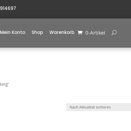
6914697
0-Artikel
Mein Konto
Shop
Warenkorb
dung“