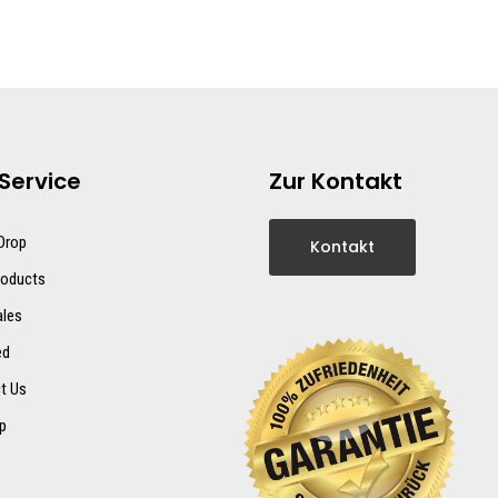
Service
Zur Kontakt
 Drop
Kontakt
oducts
ales
ed
t Us
p