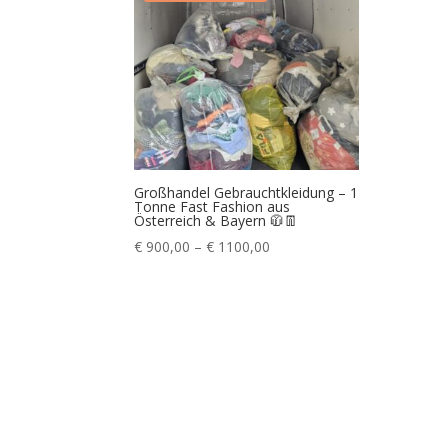
Großhandel Gebrauchtkleidung – 1
Tonne Fast Fashion aus
Österreich & Bayern 🧥👖
Preisspanne:
€
900,00
–
€
1100,00
€ 900,00
bis
€ 1100,00