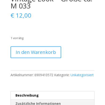
M 033
€
12,00
1 vorrätig
Sergio
In den Warenkorb
Tacchini
Milano
Poloshirt
–
Artikelnummer:
6909410572
Kategorie:
Unkategorisiert
Koralle
–
Vintage
Look
Beschreibung
–
Größe
Zusätzliche Informationen