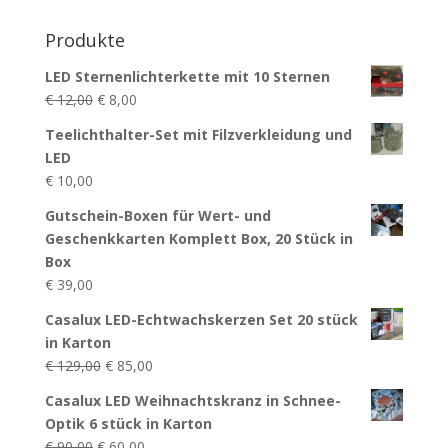
Produkte
LED Sternenlichterkette mit 10 Sternen
Ursprünglicher
Aktueller
€
12,00
€
8,00
Preis
Preis
Teelichthalter-Set mit Filzverkleidung und
war:
ist:
LED
€ 12,00
€ 8,00.
€
10,00
Gutschein-Boxen für Wert- und
Geschenkkarten Komplett Box, 20 Stück in
Box
€
39,00
Casalux LED-Echtwachskerzen Set 20 stück
in Karton
Ursprünglicher
Aktueller
€
129,00
€
85,00
Preis
Preis
Casalux LED Weihnachtskranz in Schnee-
war:
ist:
Optik 6 stück in Karton
€ 129,00
€ 85,00.
Ursprünglicher
Aktueller
€
90,00
€
60,00