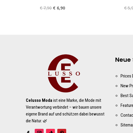
Ursprünglicher
Aktueller
€
7,90
€
6,90
€
5,
Preis
Preis
war:
ist:
€ 7,90
€ 6,90.
Neue 
Prices
New Pr
Best S
Celusso Moda
ist eine Marke, die Mode mit
Featur
Verantwortung verbindet – wir bauen unsere
eigene Brand auf und schützen dabei bewusst
Contac
die Natur. 🌿
Sitema