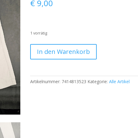
€
9,00
1 vorrätig
Pierre
In den Warenkorb
Cardin
Jeans
Herren
–
Artikelnummer:
7414813523
Kategorie:
Alle Artikel
Beige
–
Größe
W38
L32
–
Leinenmix
|