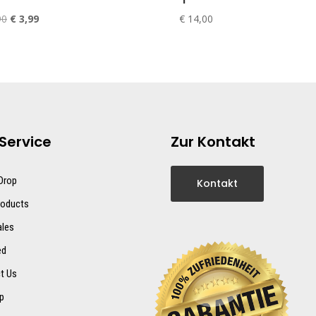
Ursprünglicher
Aktueller
90
€
3,99
€
14,00
Preis
Preis
war:
ist:
€ 5,90
€ 3,99.
Service
Zur Kontakt
 Drop
Kontakt
oducts
ales
ed
t Us
p