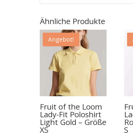
Ähnliche Produkte
Angebot!
Fruit of the Loom
Fr
Lady-Fit Poloshirt
La
Light Gold – Größe
Ro
XS
S