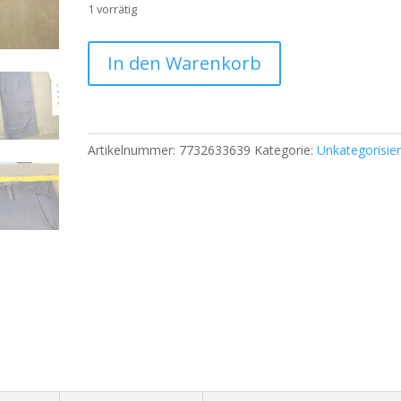
1 vorrätig
Pierre
In den Warenkorb
Cardin
Herren
Chino
Hose
Artikelnummer:
7732633639
Kategorie:
Unkategorisier
–
Dunkelblau
–
Größe
ca.
50
|
695
Menge