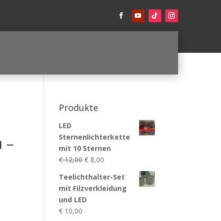
Produkte
LED
Sternenlichterkette
 –
mit 10 Sternen
Ursprünglicher
Aktueller
€
12,00
€
8,00
Preis
Preis
Teelichthalter-Set
war:
ist:
mit Filzverkleidung
€ 12,00
€ 8,00.
und LED
€
10,00