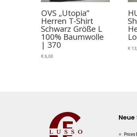
OVS „Utopia”
HU
Herren T-Shirt
Sh
Schwarz Größe L
He
100% Baumwolle
Lo
| 370
€
13
€
6,00
Neue 
Prices