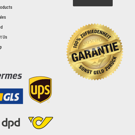
oducts
ales
ed
t Us
p