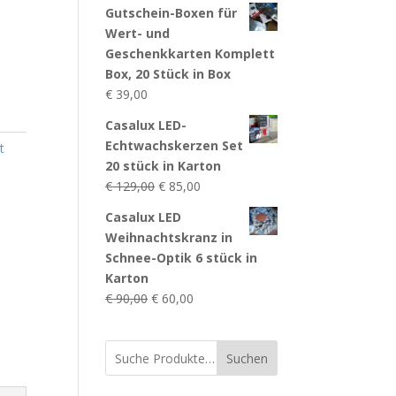
Gutschein-Boxen für
Wert- und
Geschenkkarten Komplett
Box, 20 Stück in Box
€
39,00
Casalux LED-
Echtwachskerzen Set
t
20 stück in Karton
Ursprünglicher
Aktueller
€
129,00
€
85,00
Preis
Preis
Casalux LED
war:
ist:
Weihnachtskranz in
€ 129,00
€ 85,00.
Schnee-Optik 6 stück in
Karton
Ursprünglicher
Aktueller
€
90,00
€
60,00
Preis
Preis
war:
ist:
Suchen
€ 90,00
€ 60,00.