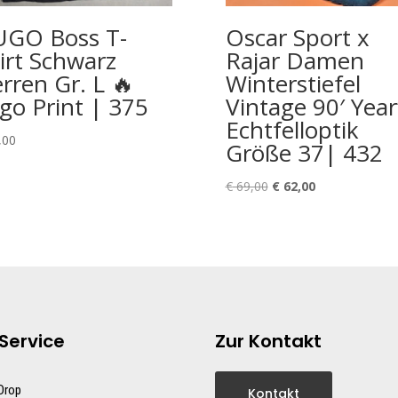
GO Boss T-
Oscar Sport x
irt Schwarz
Rajar Damen
rren Gr. L 🔥
Winterstiefel
go Print | 375
Vintage 90′ Year
Echtfelloptik
,00
Größe 37| 432
Ursprünglicher
Aktueller
€
69,00
€
62,00
Preis
Preis
war:
ist:
€ 69,00
€ 62,00.
Service
Zur Kontakt
 Drop
Kontakt