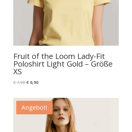
Fruit of the Loom Lady-Fit
Poloshirt Light Gold – Größe
XS
Ursprünglicher
Aktueller
€
7,90
€
6,90
Preis
Preis
war:
ist:
€ 7,90
€ 6,90.
Angebot!