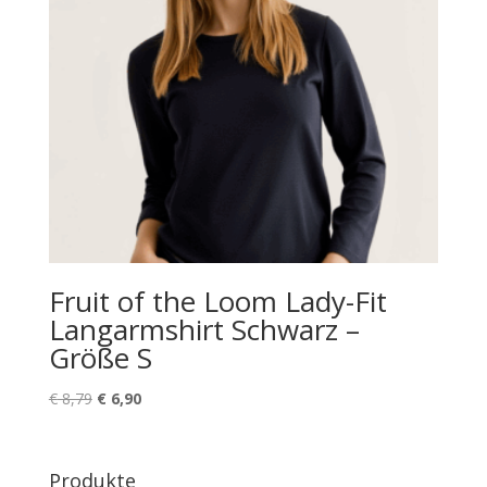
Fruit of the Loom Lady-Fit
Langarmshirt Schwarz –
Größe S
Ursprünglicher
Aktueller
€
8,79
€
6,90
Preis
Preis
war:
ist:
€ 8,79
€ 6,90.
Produkte