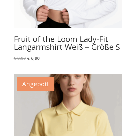
Fruit of the Loom Lady-Fit
Langarmshirt Weiß – Größe S
Ursprünglicher
Aktueller
€
8,90
€
6,90
Preis
Preis
war:
ist:
€ 8,90
€ 6,90.
Angebot!