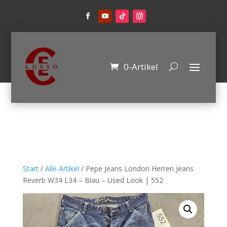
0-Artikel
Start
/
Alle Artikel
/ Pepe Jeans London Herren Jeans
Reverb W34 L34 – Blau – Used Look | 552