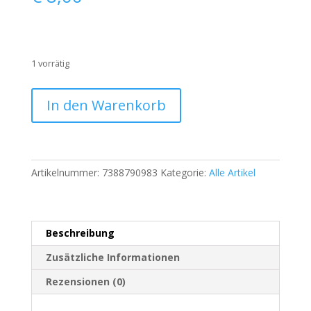
1 vorrätig
Pepe
In den Warenkorb
Jeans
London
Herren
Jeans
Artikelnummer:
7388790983
Kategorie:
Alle Artikel
Reverb
W34
L34
–
Beschreibung
Blau
–
Zusätzliche Informationen
Used
Rezensionen (0)
Look
|