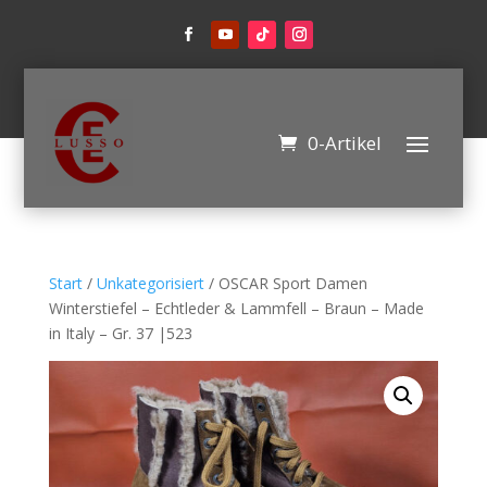
0-Artikel
Start
/
Unkategorisiert
/ OSCAR Sport Damen
Winterstiefel – Echtleder & Lammfell – Braun – Made
in Italy – Gr. 37 |523