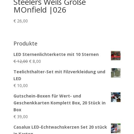
Steelers Weiß Größe
MOnfield |026
€
26,00
Produkte
LED Sternenlichterkette mit 10 Sternen
Ursprünglicher
Aktueller
€
12,00
€
8,00
Preis
Preis
Teelichthalter-Set mit Filzverkleidung und
war:
ist:
LED
€ 12,00
€ 8,00.
€
10,00
Gutschein-Boxen für Wert- und
Geschenkkarten Komplett Box, 20 Stück in
Box
€
39,00
Casalux LED-Echtwachskerzen Set 20 stück
in Karton