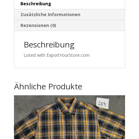
Beschreibung
Braun
–
Zusätzliche Informationen
Made
Rezensionen (0)
in
Italy
Beschreibung
–
Gr.
Listed with ExportYourStore.com
37
|523
Menge
Ähnliche Produkte