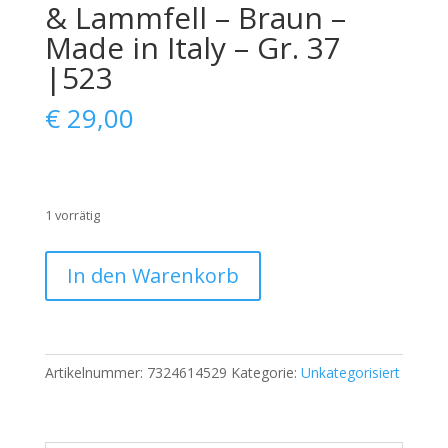
& Lammfell – Braun –
Made in Italy – Gr. 37
|523
€
29,00
1 vorrätig
OSCAR
In den Warenkorb
Sport
Damen
Winterstiefel
–
Artikelnummer:
7324614529
Kategorie:
Unkategorisiert
Echtleder
&
Lammfell
–