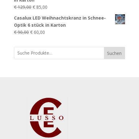
Ursprünglicher
Aktueller
€
129,00
€
85,00
Preis
Preis
Casalux LED Weihnachtskranz in Schnee-
war:
ist:
Optik 6 stück in Karton
€ 129,00
€ 85,00.
Ursprünglicher
Aktueller
€
90,00
€
60,00
Preis
Preis
war:
ist:
Suchen
€ 90,00
€ 60,00.