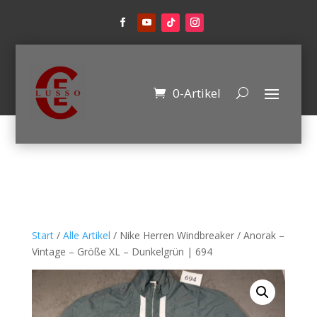
0-Artikel
Start
/
Alle Artikel
/ Nike Herren Windbreaker / Anorak –
Vintage – Größe XL – Dunkelgrün | 694