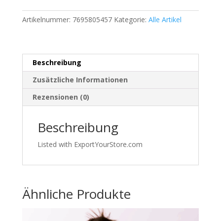
Anorak
Artikelnummer:
7695805457
Kategorie:
Alle Artikel
–
Vintage
–
Größe
Beschreibung
XL
–
Zusätzliche Informationen
Dunkelgrün
Rezensionen (0)
|
694
Beschreibung
Menge
Listed with ExportYourStore.com
Ähnliche Produkte