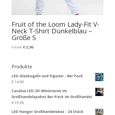
Fruit of the Loom Lady-Fit V-
Neck T-Shirt Dunkelblau –
Größe S
Ursprünglicher
Aktueller
€
6,90
€
5,90
Preis
Preis
war:
ist:
€ 6,90
€ 5,90.
Produkte
LED-Glaskugeln und Figuren - 8er Pack
€
14,90
Casalux LED-3D-Ministerne im
Großhandelspaket 8er-Pack im Großhandel.
€
19,90
LED Hanger Großhandelsbox - 24 Stück