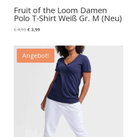
Fruit of the Loom Damen
Polo T-Shirt Weiß Gr. M (Neu)
Ursprünglicher
Aktueller
€
4,99
€
3,99
Preis
Preis
war:
ist:
€ 4,99
€ 3,99.
Angebot!