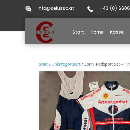
info@celusso.at
+43 (0) 660
Start
Home
Kasse
Start
/
Unkategorisiert
/ Lorini Radsport Set – T