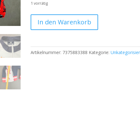
1 vorrätig
Lorini
In den Warenkorb
Radsport
Set
–
Trikot
Artikelnummer:
7375883388
Kategorie:
Unkategorisier
&
Trägerhose
–
Größe
7
(XL)
|
530
Menge