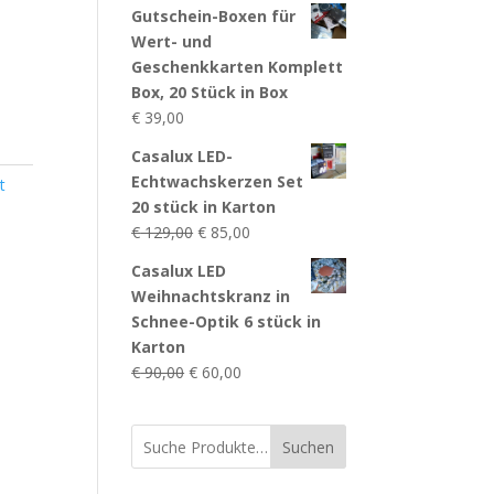
Gutschein-Boxen für
Wert- und
Geschenkkarten Komplett
Box, 20 Stück in Box
€
39,00
Casalux LED-
Echtwachskerzen Set
t
20 stück in Karton
Ursprünglicher
Aktueller
€
129,00
€
85,00
Preis
Preis
Casalux LED
war:
ist:
Weihnachtskranz in
€ 129,00
€ 85,00.
Schnee-Optik 6 stück in
Karton
Ursprünglicher
Aktueller
€
90,00
€
60,00
Preis
Preis
war:
ist:
Suchen
€ 90,00
€ 60,00.