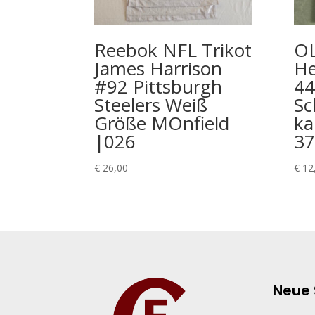
Reebok NFL Trikot
OL
James Harrison
He
#92 Pittsburgh
44
Steelers Weiß
Sc
Größe MOnfield
ka
|026
37
€
26,00
€
12
Neue 