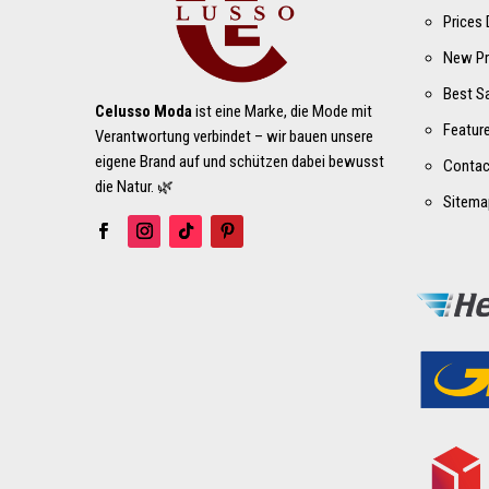
Prices
New Pr
Best S
Celusso Moda
ist eine Marke, die Mode mit
Featur
Verantwortung verbindet – wir bauen unsere
eigene Brand auf und schützen dabei bewusst
Contac
die Natur. 🌿
Sitema