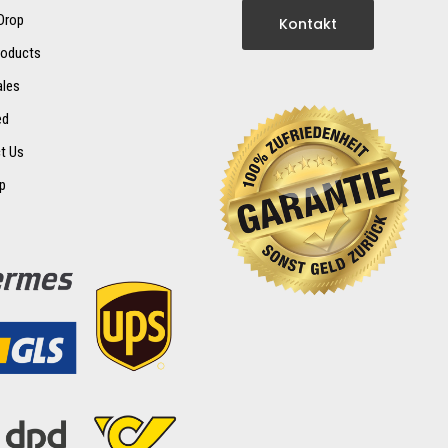
 Drop
Kontakt
oducts
ales
ed
t Us
p