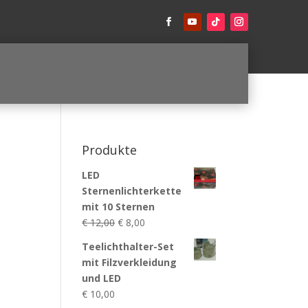
Produkte
LED
Sternenlichterkette
mit 10 Sternen
Ursprünglicher
Aktueller
€
12,00
€
8,00
Preis
Preis
Teelichthalter-Set
war:
ist:
mit Filzverkleidung
€ 12,00
€ 8,00.
und LED
€
10,00