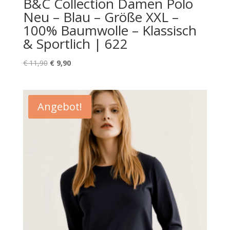
B&C Collection Damen Polo
Neu – Blau – Größe XXL –
100% Baumwolle – Klassisch
& Sportlich | 622
Ursprünglicher
Aktueller
€
11,90
€
9,90
Preis
Preis
war:
ist:
€ 11,90
€ 9,90.
Angebot!