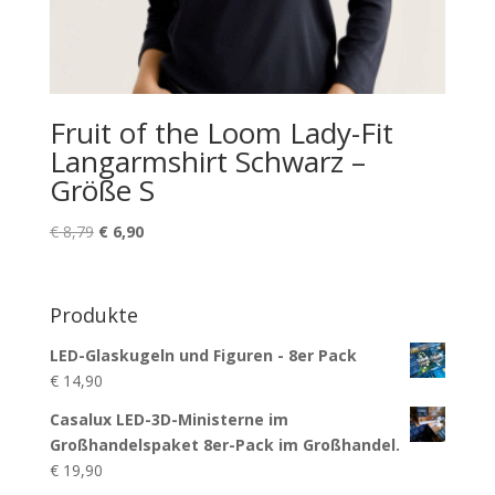
Fruit of the Loom Lady-Fit
Langarmshirt Schwarz –
Größe S
Ursprünglicher
Aktueller
€
8,79
€
6,90
Preis
Preis
war:
ist:
€ 8,79
€ 6,90.
Produkte
LED-Glaskugeln und Figuren - 8er Pack
€
14,90
Casalux LED-3D-Ministerne im
Großhandelspaket 8er-Pack im Großhandel.
€
19,90