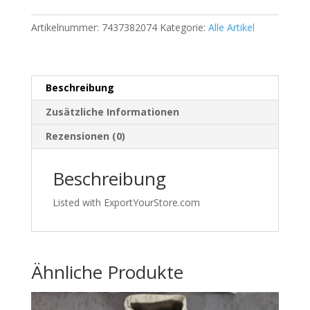
–
Artikelnummer:
7437382074
Kategorie:
Alle Artikel
Größe
XL
–
Hellblau
Beschreibung
–
100
Zusätzliche Informationen
%
Rezensionen (0)
Baumwolle
|
Beschreibung
580
Menge
Listed with ExportYourStore.com
Ähnliche Produkte