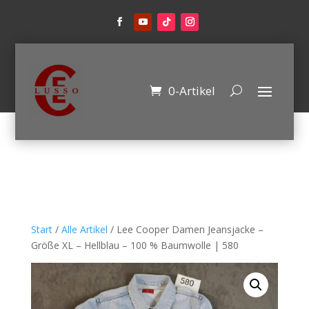
0-Artikel
Start
/
Alle Artikel
/ Lee Cooper Damen Jeansjacke –
Größe XL – Hellblau – 100 % Baumwolle | 580