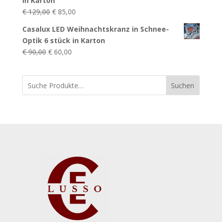
in Karton
Ursprünglicher
Aktueller
€
129,00
€
85,00
Preis
Preis
Casalux LED Weihnachtskranz in Schnee-
war:
ist:
Optik 6 stück in Karton
€ 129,00
€ 85,00.
Ursprünglicher
Aktueller
€
90,00
€
60,00
Preis
Preis
war:
ist:
Suchen
€ 90,00
€ 60,00.