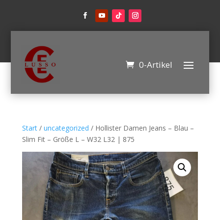
0-Artikel
Start
/
uncategorized
/ Hollister Damen Jeans – Blau –
Slim Fit – Größe L – W32 L32 | 875