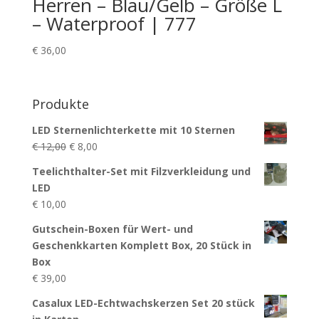
Herren – Blau/Gelb – Größe L
– Waterproof | 777
€
36,00
Produkte
LED Sternenlichterkette mit 10 Sternen
Ursprünglicher
Aktueller
€
12,00
€
8,00
Preis
Preis
Teelichthalter-Set mit Filzverkleidung und
war:
ist:
LED
€ 12,00
€ 8,00.
€
10,00
Gutschein-Boxen für Wert- und
Geschenkkarten Komplett Box, 20 Stück in
Box
€
39,00
Casalux LED-Echtwachskerzen Set 20 stück