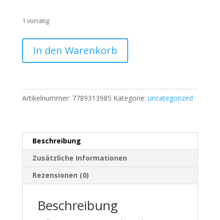
1 vorrätig
Hollister
In den Warenkorb
Damen
Jeans
–
Blau
Artikelnummer:
7789313985
Kategorie:
uncategorized
–
Slim
Fit
–
Beschreibung
Größe
L
Zusätzliche Informationen
–
Rezensionen (0)
W32
L32
Beschreibung
|
875