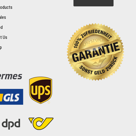
oducts
ales
ed
t Us
p