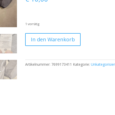
1 vorrätig
C&A
In den Warenkorb
/
Rodeo
Leichte
Herren
Artikelnummer:
7699173411
Kategorie:
Unkategorisier
Übergangsjacke
–
Größe
52
–
Schwarz/Grau
–
Atmungsaktives
Mesh