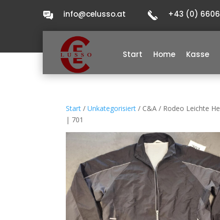
info@celusso.at
+43 (0) 660
Start
Home
Kasse
Start
/
Unkategorisiert
/ C&A / Rodeo Leichte H
| 701