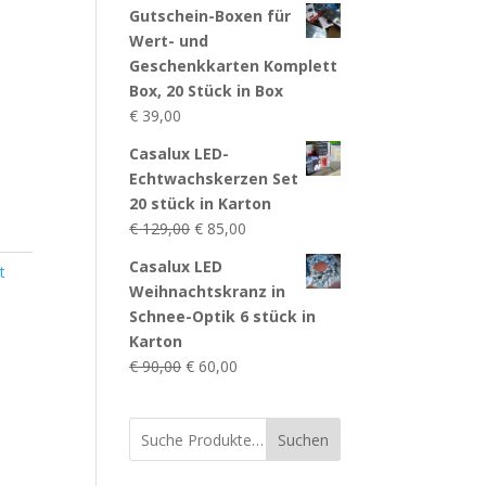
Gutschein-Boxen für
Wert- und
Geschenkkarten Komplett
Box, 20 Stück in Box
€
39,00
Casalux LED-
Echtwachskerzen Set
20 stück in Karton
Ursprünglicher
Aktueller
€
129,00
€
85,00
Preis
Preis
Casalux LED
t
war:
ist:
Weihnachtskranz in
€ 129,00
€ 85,00.
Schnee-Optik 6 stück in
Karton
Ursprünglicher
Aktueller
€
90,00
€
60,00
Preis
Preis
war:
ist:
Suchen
€ 90,00
€ 60,00.