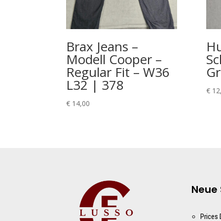
Brax Jeans –
Hu
Modell Cooper –
Sc
Regular Fit – W36
Gr
L32 | 378
€
12
€
14,00
Neue 
Prices