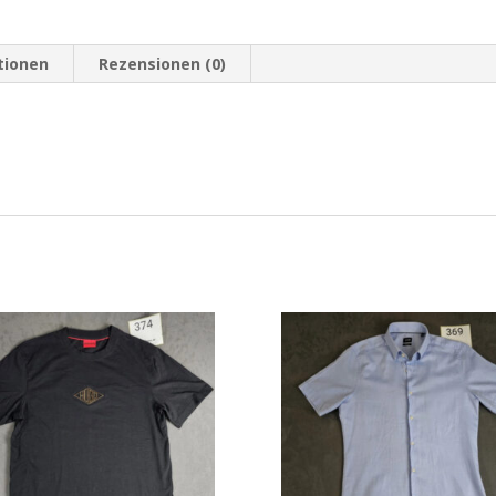
|
701
tionen
Rezensionen (0)
Menge