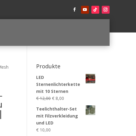
Produkte
Mesh
LED
Sternenlichterkette
mit 10 Sternen
–
Ursprünglicher
Aktueller
€
12,00
€
8,00
u
Preis
Preis
Teelichthalter-Set
|
war:
ist:
mit Filzverkleidung
€ 12,00
€ 8,00.
und LED
€
10,00