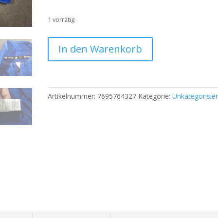
1 vorrätig
Adidas
In den Warenkorb
Herren
Trainingspullover
–
Bluebirds
Artikelnummer:
7695764327
Kategorie:
Unkategorisier
Basketball
–
Größe
L
–
Royal
Blue
|
691
Menge