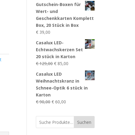
Gutschein-Boxen für
Wert- und
Geschenkkarten Komplett
Box, 20 Stück in Box
€
39,00
Casalux LED-
Echtwachskerzen Set
20 stück in Karton
t
Ursprünglicher
Aktueller
€
129,00
€
85,00
Preis
Preis
Casalux LED
war:
ist:
Weihnachtskranz in
€ 129,00
€ 85,00.
Schnee-Optik 6 stück in
Karton
Ursprünglicher
Aktueller
€
90,00
€
60,00
Preis
Preis
war:
ist:
Suchen
€ 90,00
€ 60,00.