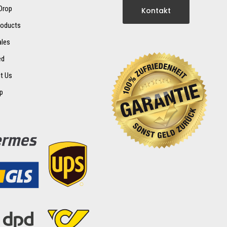
 Drop
Kontakt
oducts
ales
ed
t Us
p