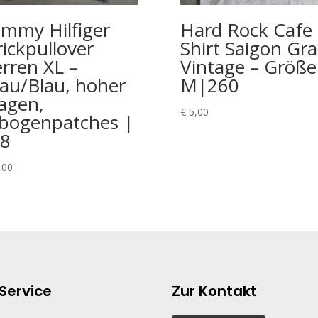
mmy Hilfiger
Hard Rock Cafe 
rickpullover
Shirt Saigon Gr
rren XL –
Vintage – Größe
au/Blau, hoher
M|260
agen,
€
5,00
lbogenpatches |
8
,00
Service
Zur Kontakt