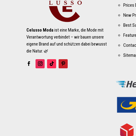
Prices
New Pr
Best S
Celusso Moda
ist eine Marke, die Mode mit
Featur
Verantwortung verbindet – wir bauen unsere
eigene Brand auf und schützen dabei bewusst
Contac
die Natur. 🌿
Sitema