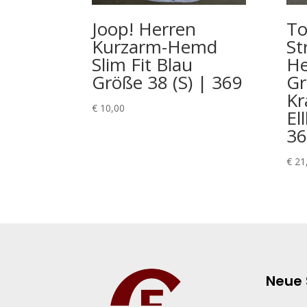
Joop! Herren
To
Kurzarm-Hemd
St
Slim Fit Blau
He
Größe 38 (S) | 369
Gr
Kr
€
10,00
El
36
€
21
Neue 