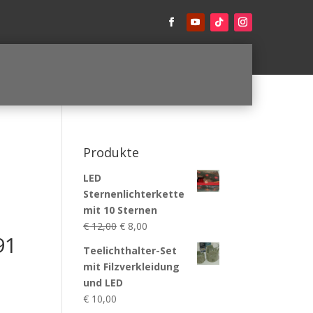
Produkte
LED
Sternenlichterkette
mit 10 Sternen
Ursprünglicher
Aktueller
€
12,00
€
8,00
91
Preis
Preis
Teelichthalter-Set
war:
ist:
mit Filzverkleidung
€ 12,00
€ 8,00.
und LED
€
10,00