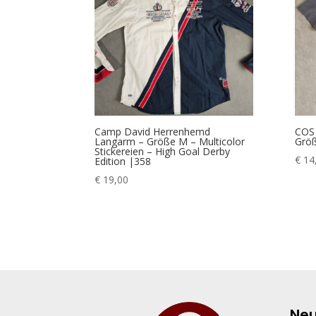
Camp David Herrenhemd
COS
Langarm – Größe M – Multicolor
Größ
Stickereien – High Goal Derby
€
14
Edition |358
€
19,00
Neu