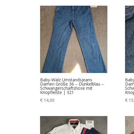
Baby-Walz Umstandsjeans
Bab
Damen Größe 36 – Dunkelblau –
Dame
Schwangerschaftshose mit
Schw
Knopfleiste | 321
Knop
€
14,00
€
15