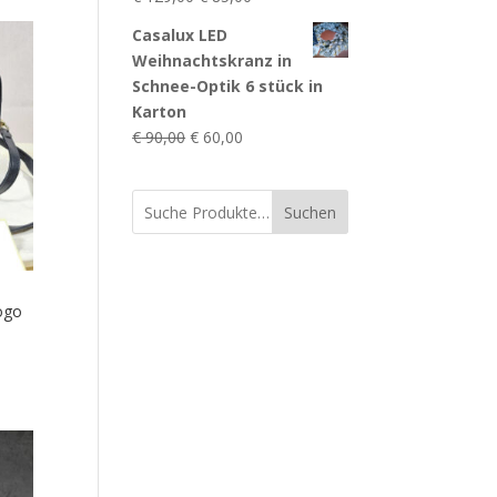
Preis
Preis
Casalux LED
war:
ist:
Weihnachtskranz in
€ 129,00
€ 85,00.
Schnee-Optik 6 stück in
Karton
Ursprünglicher
Aktueller
€
90,00
€
60,00
Preis
Preis
war:
ist:
Suchen
€ 90,00
€ 60,00.
ogo