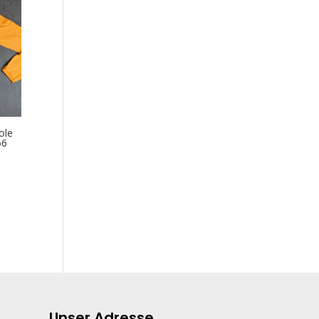
ole
56
Unser Adresse