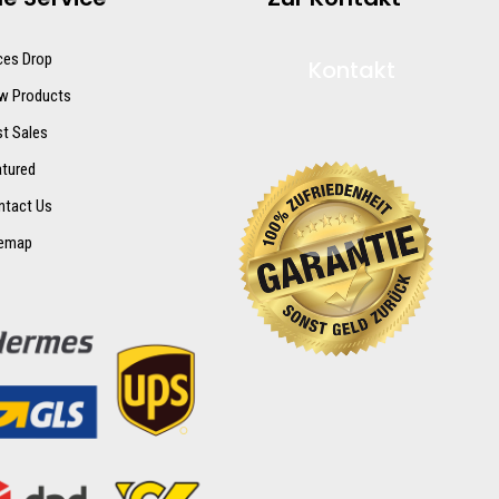
ces Drop
Kontakt
w Products
t Sales
atured
ntact Us
temap