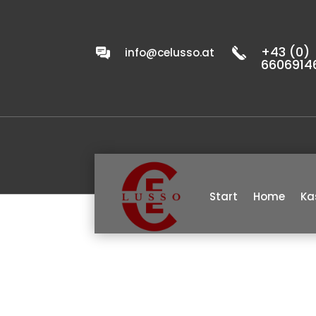
+43 (0)
info@celusso.at
6606914
Start
Home
Ka