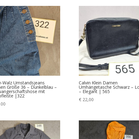
y-Walz Umstandsjeans
Calvin Klein Damen
n Größe 36 – Dunkelblau –
Umhängetasche Schwarz – L
angerschaftshose mit
– Elegant | 565
fleiste |322
€
22,00
,00