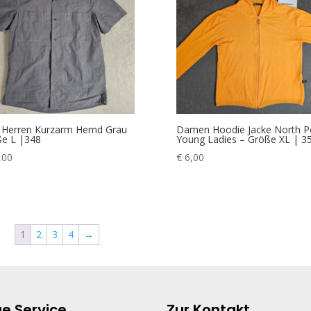
 Herren Kurzarm Hemd Grau
Damen Hoodie Jacke North P
e L |348
Young Ladies – Größe XL | 3
,00
€
6,00
1
2
3
4
→
e Service
Zur Kontakt