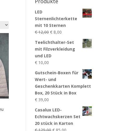
Produkte
LED
Sternenlichterkette
mit 10 Sternen
Ursprünglicher
Aktueller
€
12,00
€
8,00
Preis
Preis
Teelichthalter-Set
war:
ist:
mit Filzverkleidung
€ 12,00
€ 8,00.
und LED
€
10,00
Gutschein-Boxen für
Wert- und
Geschenkkarten Komplett
Box, 20 Stück in Box
€
39,00
eu
Casalux LED-
Echtwachskerzen Set
20 stück in Karton
Ursprünglicher
Aktueller
€
129,00
€
85,00