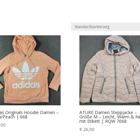
as Originals Hoodie Damen –
ATURE Damen Steppjacke –
/Peach | 668
Größe M – Leicht, Warm & N
mit Etikett | RQW 7068
,00
€
26,00