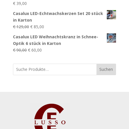
€
39,00
Casalux LED-Echtwachskerzen Set 20 stück
in Karton
Ursprünglicher
Aktueller
€
129,00
€
85,00
Preis
Preis
Casalux LED Weihnachtskranz in Schnee-
war:
ist:
Optik 6 stück in Karton
€ 129,00
€ 85,00.
Ursprünglicher
Aktueller
€
90,00
€
60,00
Preis
Preis
war:
ist:
Suchen
€ 90,00
€ 60,00.