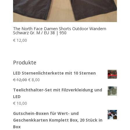
The North Face Damen Shorts Outdoor Wandern
Schwarz Gr. M / EU 38 | 950
€
12,00
Produkte
LED Sternenlichterkette mit 10 Sternen
Ursprünglicher
Aktueller
€
12,00
€
8,00
Preis
Preis
Teelichthalter-Set mit Filzverkleidung und
war:
ist:
LED
€ 12,00
€ 8,00.
€
10,00
Gutschein-Boxen für Wert- und
Geschenkkarten Komplett Box, 20 Stück in
Box